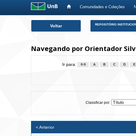
Comunidades e Coleções
Skip
REPOSITÓRIO INSTITUCIO
Voltar
navigation
Navegando por Orientador Silva
Ir para:
0-9
A
B
C
D
E
Classificar por:
< Anterior