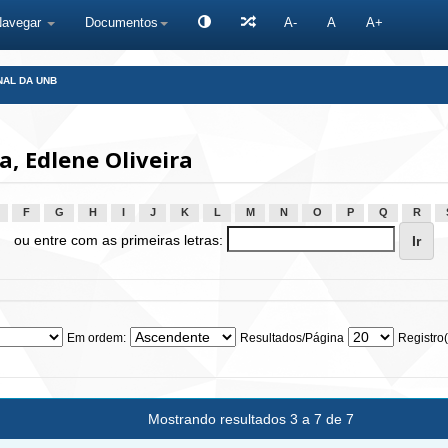
Navegar
Documentos
A-
A
A+
NAL DA UNB
, Edlene Oliveira
F
G
H
I
J
K
L
M
N
O
P
Q
R
ou entre com as primeiras letras:
Em ordem:
Resultados/Página
Registro(
Mostrando resultados 3 a 7 de 7