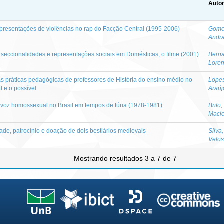
Autor
 representações de violências no rap do Facção Central (1995-2006)
Gome
Andr
erseccionalidades e representações sociais em Domésticas, o filme (2001)
Berna
Loren
s práticas pedagógicas de professores de História do ensino médio no
Lopes
al e o possível
Araúj
 voz homossexual no Brasil em tempos de fúria (1978-1981)
Brito
Macie
ade, patrocínio e doação de dois bestiários medievais
Silva
Velo
Mostrando resultados 3 a 7 de 7