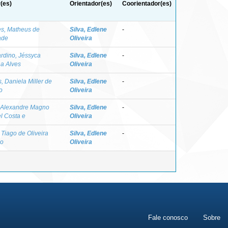
(es)
Orientador(es)
Coorientador(es)
s, Matheus de
Silva, Edlene
-
ade
Oliveira
rdino, Jéssyca
Silva, Edlene
-
a Alves
Oliveira
, Daniela Miller de
Silva, Edlene
-
o
Oliveira
, Alexandre Magno
Silva, Edlene
-
l Costa e
Oliveira
, Tiago de Oliveira
Silva, Edlene
-
so
Oliveira
Fale conosco
Sobre