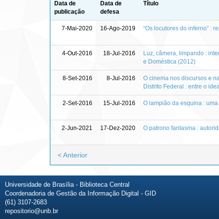
Data de
Data de
Título
publicação
defesa
7-Mai-2020
16-Ago-2019
“Os locutores do inferno” :
4-Out-2016
18-Jul-2016
Luz, câmera, limpando : int
e Doméstica (2012)
8-Set-2016
8-Jul-2016
O cinema nos discursos e na
Distrito Federal : entre o ide
2-Set-2016
15-Jul-2016
O lampião da esquina : uma
2-Jun-2021
17-Dez-2020
O patrono fantasma : autorid
< Anterior
Universidade de Brasília - Biblioteca Central
Coordenadoria de Gestão da Informação Digital - GID
(61) 3107-2683
repositorio@unb.br