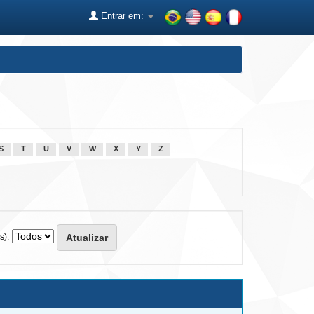
Entrar em:
S
T
U
V
W
X
Y
Z
s):