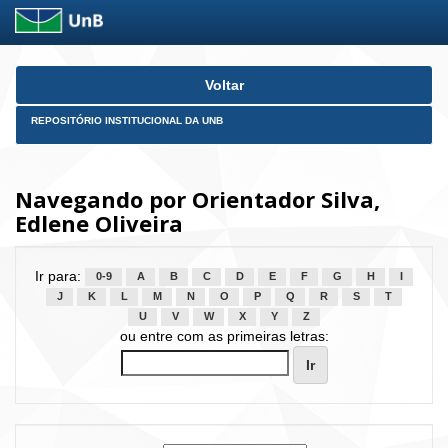
Skip
Voltar
navigation
REPOSITÓRIO INSTITUCIONAL DA UNB
Navegando por Orientador Silva,
Edlene Oliveira
Ir para:
0-9
A
B
C
D
E
F
G
H
I
J
K
L
M
N
O
P
Q
R
S
T
U
V
W
X
Y
Z
ou entre com as primeiras letras: