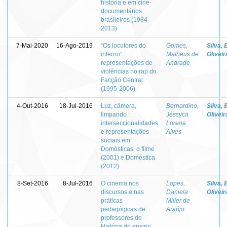
história e em cine-
documentários
brasileiros (1984-
2013)
7-Mai-2020
16-Ago-2019
“Os locutores do
Gomes,
Silva, 
inferno” :
Matheus de
Oliveir
representações de
Andrade
violências no rap do
Facção Central
(1995-2006)
4-Out-2016
18-Jul-2016
Luz, câmera,
Bernardino,
Silva, 
limpando :
Jéssyca
Oliveir
interseccionalidades
Lorena
e representações
Alves
sociais em
Domésticas, o filme
(2001) e Doméstica
(2012)
8-Set-2016
8-Jul-2016
O cinema nos
Lopes,
Silva, 
discursos e nas
Daniela
Oliveir
práticas
Miller de
pedagógicas de
Araújo
professores de
História do ensino