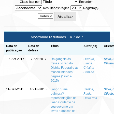
Classificar por:
Em ordem:
Resultados/Página
Registro(s):
Mostrando resultados 1 a 7 de 7
Data de
Data de
Título
Autor(es)
Orient
publicação
defesa
6-Set-2017
17-Abr-2017
Do gangsta às
Oliveira,
Silva, 
minas : o rap do
Eliane
Oliveir
Distrito Federal e as
Cristina
masculinidades
Brito de
negras (1990 a
2015)
11-Dez-2015
16-Jul-2015
Jango : uma
Santos,
Silva, 
quimera? :
Paula
Oliveir
representações de
Otero dos
João Goulart e de
seu governo em
livros didáticos de