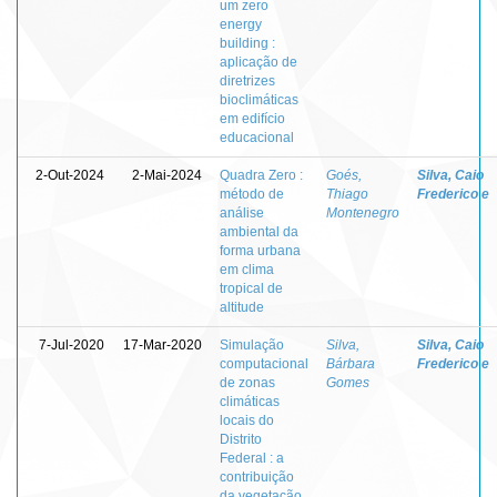
um zero
energy
building :
aplicação de
diretrizes
bioclimáticas
em edifício
educacional
2-Out-2024
2-Mai-2024
Quadra Zero :
Goés,
Silva, Caio
método de
Thiago
Frederico e
análise
Montenegro
ambiental da
forma urbana
em clima
tropical de
altitude
7-Jul-2020
17-Mar-2020
Simulação
Silva,
Silva, Caio
computacional
Bárbara
Frederico e
de zonas
Gomes
climáticas
locais do
Distrito
Federal : a
contribuição
da vegetação