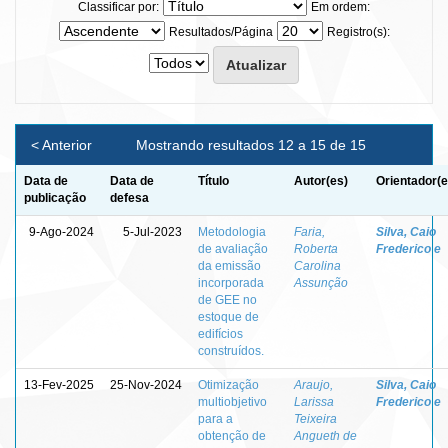
Classificar por:
Em ordem:
Resultados/Página
Registro(s):
< Anterior
Mostrando resultados 12 a 15 de 15
Data de
Data de
Título
Autor(es)
Orientador(e
publicação
defesa
9-Ago-2024
5-Jul-2023
Metodologia
Faria,
Silva, Caio
de avaliação
Roberta
Frederico e
da emissão
Carolina
incorporada
Assunção
de GEE no
estoque de
edifícios
construídos.
13-Fev-2025
25-Nov-2024
Otimização
Araujo,
Silva, Caio
multiobjetivo
Larissa
Frederico e
para a
Teixeira
obtenção de
Angueth de