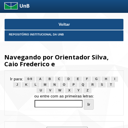
Skip
Voltar
navigation
REPOSITÓRIO INSTITUCIONAL DA UNB
Navegando por Orientador Silva,
Caio Frederico e
Ir para:
0-9
A
B
C
D
E
F
G
H
I
J
K
L
M
N
O
P
Q
R
S
T
U
V
W
X
Y
Z
ou entre com as primeiras letras: