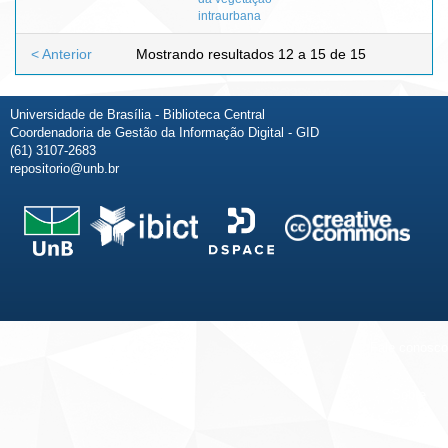
intraurbana
< Anterior
Mostrando resultados 12 a 15 de 15
Universidade de Brasília - Biblioteca Central
Coordenadoria de Gestão da Informação Digital - GID
(61) 3107-2683
repositorio@unb.br
Fale conosco
Sobre