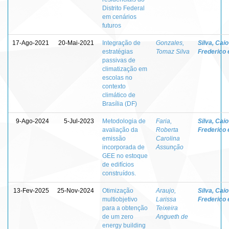
Distrito Federal
em cenários
futuros
17-Ago-2021
20-Mai-2021
Integração de
Gonzales,
Silva, Caio
estratégias
Tomaz Silva
Frederico 
passivas de
climatização em
escolas no
contexto
climático de
Brasília (DF)
9-Ago-2024
5-Jul-2023
Metodologia de
Faria,
Silva, Caio
avaliação da
Roberta
Frederico 
emissão
Carolina
incorporada de
Assunção
GEE no estoque
de edifícios
construídos.
13-Fev-2025
25-Nov-2024
Otimização
Araujo,
Silva, Caio
multiobjetivo
Larissa
Frederico 
para a obtenção
Teixeira
de um zero
Angueth de
energy building