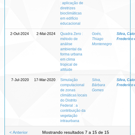
: aplicação de
diretrizes
bioclimáticas
em edifício
educacional
2-Out-2024
2-Mai-2024
Quadra Zero :
Goés,
Silva, Caio
método de
Thiago
Frederico 
análise
Montenegro
ambiental da
forma urbana
em clima
tropical de
altitude
7-Jul-2020
17-Mar-2020
Simulação
Silva,
Silva, Caio
computacional
Bárbara
Frederico 
de zonas
Gomes
climáticas locais
do Distrito
Federal : a
contribuição da
vegetação
intraurbana
< Anterior
Mostrando resultados 7 a 15 de 15