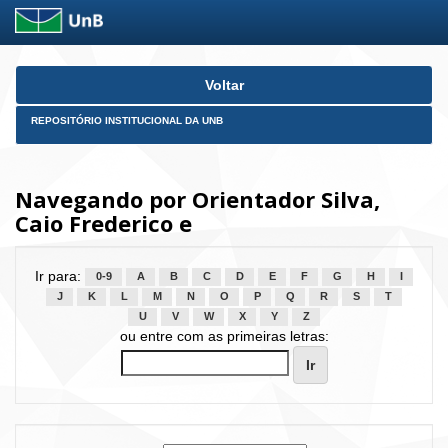
Skip
Voltar
navigation
REPOSITÓRIO INSTITUCIONAL DA UNB
Navegando por Orientador Silva,
Caio Frederico e
Ir para:
0-9
A
B
C
D
E
F
G
H
I
J
K
L
M
N
O
P
Q
R
S
T
U
V
W
X
Y
Z
ou entre com as primeiras letras: