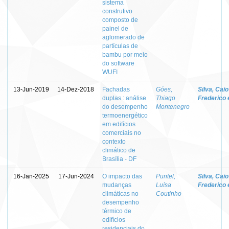
sistema
construtivo
composto de
painel de
aglomerado de
partículas de
bambu por meio
do software
WUFI
13-Jun-2019
14-Dez-2018
Fachadas
Góes,
Silva, Caio
duplas : análise
Thiago
Frederico 
do desempenho
Montenegro
termoenergético
em edifícios
comerciais no
contexto
climático de
Brasília - DF
16-Jan-2025
17-Jun-2024
O impacto das
Puntel,
Silva, Caio
mudanças
Luísa
Frederico 
climáticas no
Coutinho
desempenho
térmico de
edifícios
residenciais do