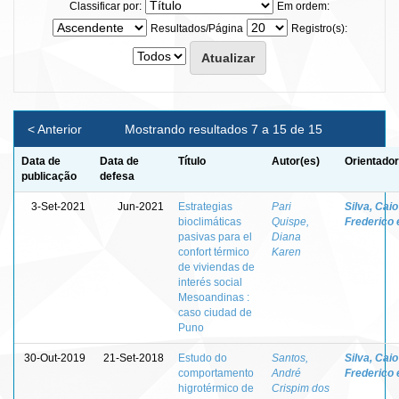
Classificar por:
Em ordem:
Resultados/Página
Registro(s):
< Anterior
Mostrando resultados 7 a 15 de 15
Data de
Data de
Título
Autor(es)
Orientador
publicação
defesa
3-Set-2021
Jun-2021
Estrategias
Pari
Silva, Caio
bioclimáticas
Quispe,
Frederico 
pasivas para el
Diana
confort térmico
Karen
de viviendas de
interés social
Mesoandinas :
caso ciudad de
Puno
30-Out-2019
21-Set-2018
Estudo do
Santos,
Silva, Caio
comportamento
André
Frederico 
higrotérmico de
Crispim dos