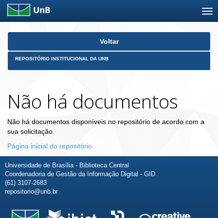
Skip
Voltar
navigation
REPOSITÓRIO INSTITUCIONAL DA UNB
Não há documentos
Não há documentos disponíveis no repositório de acordo com a
sua solicitação.
Página inicial do repositório
Universidade de Brasília - Biblioteca Central
Coordenadoria de Gestão da Informação Digital - GID
(61) 3107-2683
repositorio@unb.br