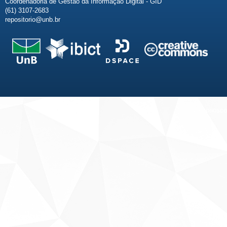
Coordenadoria de Gestão da Informação Digital - GID
(61) 3107-2683
repositorio@unb.br
Fale conosco
Sobre