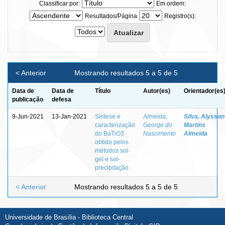
Classificar por:
Em ordem:
Resultados/Página
Registro(s):
< Anterior
Mostrando resultados 5 a 5 de 5
Data de
Data de
Título
Autor(es)
Orientador(es
publicação
defesa
9-Jun-2021
13-Jan-2021
Síntese e
Almeida,
Silva, Alysson
caracterização
George do
Martins
do BaTiO3
Nascimento
Almeida
obtido pelos
métodos sol-
gel e sol-
precipitação
< Anterior
Mostrando resultados 5 a 5 de 5
Universidade de Brasília - Biblioteca Central