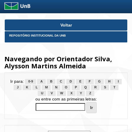
Skip
Voltar
navigation
REPOSITÓRIO INSTITUCIONAL DA UNB
Navegando por Orientador Silva,
Alysson Martins Almeida
Ir para:
0-9
A
B
C
D
E
F
G
H
I
J
K
L
M
N
O
P
Q
R
S
T
U
V
W
X
Y
Z
ou entre com as primeiras letras: