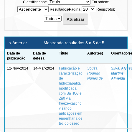
Classificar por:
Em ordem:
Resultados/Página
Registro(s):
< Anterior
Mostrando resultados 3 a 5 de 5
Data de
Data de
Título
Autor(es)
Orientador(
publicação
defesa
12-Nov-2024
14-Mar-2024
Fabricação e
Souza,
Silva, Alyss
caracterização
Rodrigo
Martins
de
Nunes de
Almeida
hidroxiapatita
modificada
com BaTIO3 e
Zn0 via
freeze-casting
visando
aplicações em
engenharia de
tecido ósseo