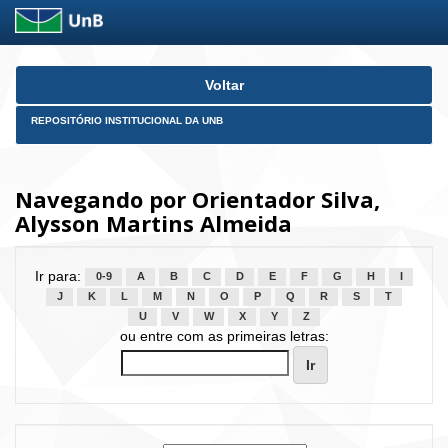
Skip
Voltar
navigation
REPOSITÓRIO INSTITUCIONAL DA UNB
Navegando por Orientador Silva,
Alysson Martins Almeida
Ir para:
0-9
A
B
C
D
E
F
G
H
I
J
K
L
M
N
O
P
Q
R
S
T
U
V
W
X
Y
Z
ou entre com as primeiras letras: