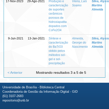
17-Nov-2023
29-Ago-2021
Produção e
Vieira, Lais
Silva, Alyss
caracterização
Soares
Martins
de suportes
Almeida
cerâmicos
porosos de
hidroxiapatita
dopados com
CoFe2O4
9-Jun-2021
13-Jan-2021
Síntese e
Almeida,
Silva, Alyss
caracterização
George do
Martins
do BaTiO3
Nascimento
Almeida
obtido pelos
métodos sol-
gel e sol-
precipitação
< Anterior
Mostrando resultados 3 a 5 de 5
Universidade de Brasília - Biblioteca Central
Coordenadoria de Gestão da Informação Digital - GID
(61) 3107-2683
repositorio@unb.br