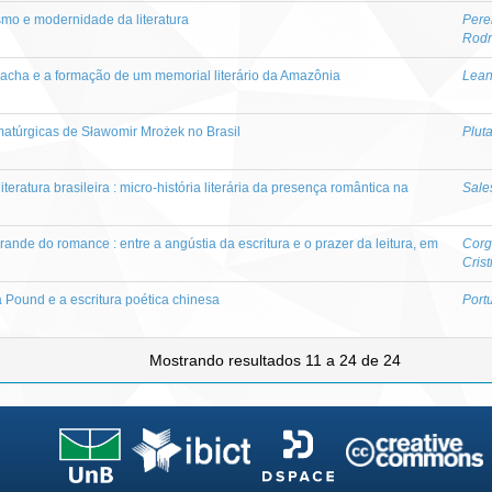
smo e modernidade da literatura
Pere
Rodr
rracha e a formação de um memorial literário da Amazônia
Lean
atúrgicas de Sławomir Mrożek no Brasil
Plut
eratura brasileira : micro-história literária da presença romântica na
Sale
ande do romance : entre a angústia da escritura e o prazer da leitura, em
Corg
Crist
a Pound e a escritura poética chinesa
Port
Mostrando resultados 11 a 24 de 24