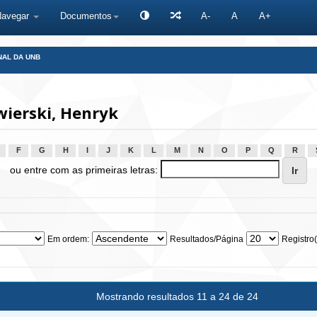
Navegar
Documentos
A-
A
A+
NAL DA UNB
ierski, Henryk
F
G
H
I
J
K
L
M
N
O
P
Q
R
ou entre com as primeiras letras:
Em ordem:
Resultados/Página
Registro(
Mostrando resultados 11 a 24 de 24