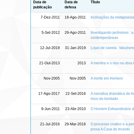
Data de
Data de
Título
publicação
defesa
7-Dez-2011
18-Ago-2011
Inclinações da metapoesi
5-Set-2012
29-Ago-2011
Investigando jerônimos : 
contemporâneas
12-Jul-2019
31-Jan-2019
Lojas de canela : fabulis
21-Out-2013
2013
A mentira e o riso na obr
Nov-2005
Nov-2005
A morte em Homero
17-Ago-2017
22-Set-2016
A narrativa dramática de A
risco do bordado
9-Jun-2011
23-Abr-2010
O Homem Extraordinário d
21-Jul-2016
29-Mar-2016
O processo criativo e a p
prosa A Casa do Incesto