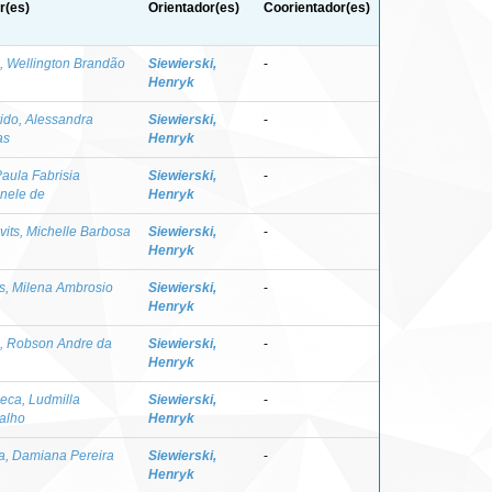
r(es)
Orientador(es)
Coorientador(es)
a, Wellington Brandão
Siewierski,
-
Henryk
ido, Alessandra
Siewierski,
-
as
Henryk
Paula Fabrisia
Siewierski,
-
inele de
Henryk
vits, Michelle Barbosa
Siewierski,
-
Henryk
es, Milena Ambrosio
Siewierski,
-
Henryk
a, Robson Andre da
Siewierski,
-
Henryk
eca, Ludmilla
Siewierski,
-
alho
Henryk
a, Damiana Pereira
Siewierski,
-
Henryk