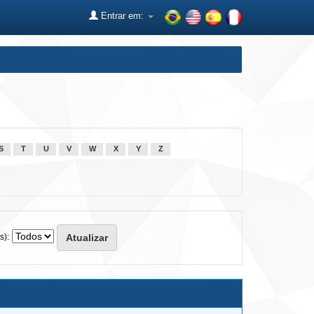
Entrar em:
S
T
U
V
W
X
Y
Z
s):