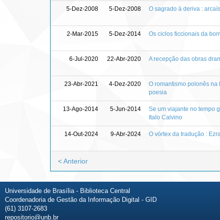
5-Dez-2008
5-Dez-2008
O sagrado à deriva : arcaí
2-Mar-2015
5-Dez-2014
Os ciclos ficcionais da bo
6-Jul-2020
22-Abr-2020
A recepção das obras dram
23-Abr-2021
4-Dez-2020
O romantismo polonês na lit
poesia
13-Ago-2014
5-Jun-2014
Se um viajante no tempo gr
Italo Calvino
14-Out-2024
9-Abr-2024
O vórtex da tradução : Ezr
< Anterior
Universidade de Brasília - Biblioteca Central
Coordenadoria de Gestão da Informação Digital - GID
(61) 3107-2683
repositorio@unb.br