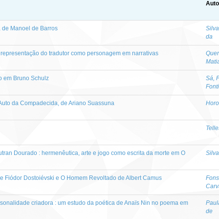
Auto
a de Manoel de Barros
Silv
da
a representação do tradutor como personagem em narrativas
Quer
Mati
mo em Bruno Schulz
Sá, 
Font
a Auto da Compadecida, de Ariano Suassuna
Horo
Tell
utran Dourado : hermenêutica, arte e jogo como escrita da morte em O
Silv
e Fiódor Dostoiévski e O Homem Revoltado de Albert Camus
Fons
Carv
ersonalidade criadora : um estudo da poética de Anaïs Nin no poema em
Paul
de