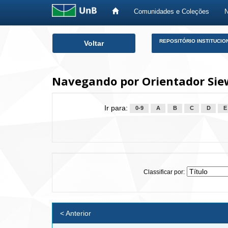
Comunidades e Coleções
Skip
REPOSITÓRIO INSTITUCIO
Voltar
navigation
Navegando por Orientador Siew
Ir para:
0-9
A
B
C
D
E
Classificar por:
< Anterior