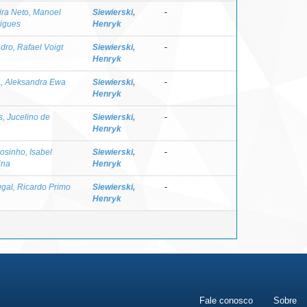
ira Neto, Manoel
Siewierski,
-
igues
Henryk
dro, Rafael Voigt
Siewierski,
-
Henryk
a, Aleksandra Ewa
Siewierski,
-
Henryk
s, Jucelino de
Siewierski,
-
Henryk
osinho, Isabel
Siewierski,
-
ina
Henryk
ugal, Ricardo Primo
Siewierski,
-
Henryk
Fale conosco
Sobre