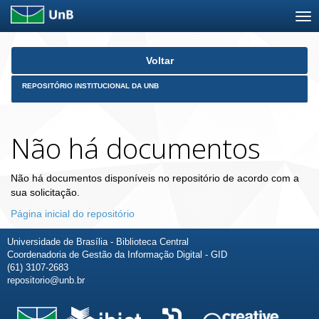
Skip
Voltar
navigation
REPOSITÓRIO INSTITUCIONAL DA UNB
Não há documentos
Não há documentos disponíveis no repositório de acordo com a
sua solicitação.
Página inicial do repositório
Universidade de Brasília - Biblioteca Central
Coordenadoria de Gestão da Informação Digital - GID
(61) 3107-2683
repositorio@unb.br