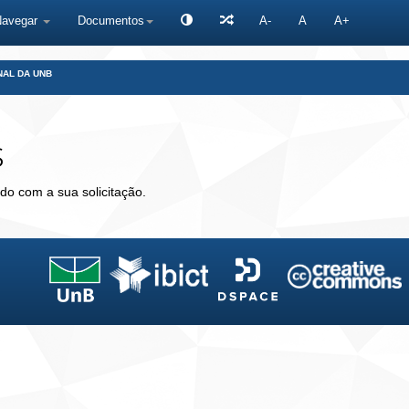
Navegar
Documentos
A-
A
A+
NAL DA UNB
s
do com a sua solicitação.