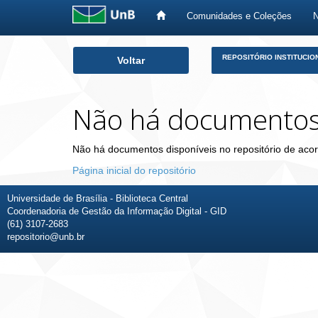
Comunidades e Coleções
Skip
REPOSITÓRIO INSTITUCIO
Voltar
navigation
Não há documento
Não há documentos disponíveis no repositório de acor
Página inicial do repositório
Universidade de Brasília - Biblioteca Central
Coordenadoria de Gestão da Informação Digital - GID
(61) 3107-2683
repositorio@unb.br