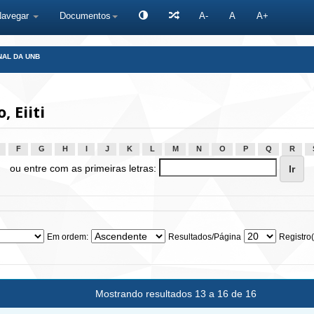
Navegar
Documentos
A-
A
A+
NAL DA UNB
 Eiiti
F
G
H
I
J
K
L
M
N
O
P
Q
R
ou entre com as primeiras letras:
Em ordem:
Resultados/Página
Registro(
Mostrando resultados 13 a 16 de 16