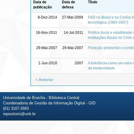
Data de
Data de
Título
publicação
defesa
9-Dez-2014
27-Mar-2009
P&D no Brasil e na Coréia do
tecnológica (1994-2007)
16-Nov-2011
14-Jul-2011
Política fiscal e volatilid
instituições fiscais no Chil
29-Mai-2007
29-Mai-2007
Proteção ambiental e comérci
1-Jun-2010
2007
A tolerância como um valor c
da modernidade
< Anterior
Universidade de Brasília - Biblioteca Central
Coordenadoria de Gestão da Informação Digital - GID
(61) 3107-2683
repositorio@unb.br