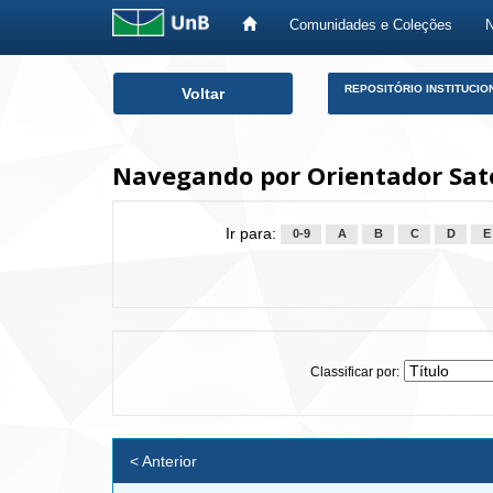
Comunidades e Coleções
Skip
REPOSITÓRIO INSTITUCIO
Voltar
navigation
Navegando por Orientador Sato,
Ir para:
0-9
A
B
C
D
E
Classificar por:
< Anterior