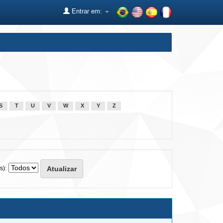
Entrar em:
S
T
U
V
W
X
Y
Z
s):