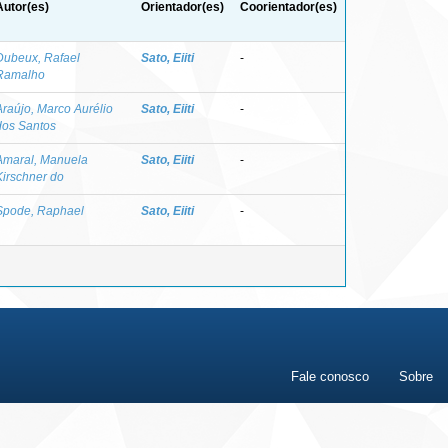
Autor(es)
Orientador(es)
Coorientador(es)
Dubeux, Rafael
Sato, Eiiti
-
Ramalho
Araújo, Marco Aurélio
Sato, Eiiti
-
dos Santos
Amaral, Manuela
Sato, Eiiti
-
Kirschner do
Spode, Raphael
Sato, Eiiti
-
Fale conosco
Sobre