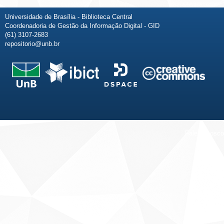
Universidade de Brasília - Biblioteca Central
Coordenadoria de Gestão da Informação Digital - GID
(61) 3107-2683
repositorio@unb.br
Fale conosco
Sobre