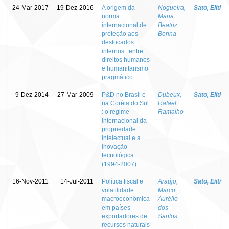
24-Mar-2017
19-Dez-2016
A origem da
Nogueira,
Sato, Eiiti
norma
Maria
internacional de
Beatriz
proteção aos
Bonna
deslocados
internos : entre
direitos humanos
e humanitarismo
pragmático
9-Dez-2014
27-Mar-2009
P&D no Brasil e
Dubeux,
Sato, Eiiti
na Coréia do Sul
Rafael
: o regime
Ramalho
internacional da
propriedade
intelectual e a
inovação
tecnológica
(1994-2007)
16-Nov-2011
14-Jul-2011
Política fiscal e
Araújo,
Sato, Eiiti
volatilidade
Marco
macroeconômica
Aurélio
em países
dos
exportadores de
Santos
recursos naturais