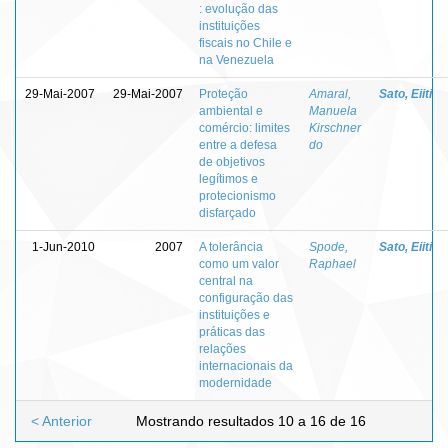
: evolução das
instituições
fiscais no Chile e
na Venezuela
29-Mai-2007
29-Mai-2007
Proteção
Amaral,
Sato, Eiiti
ambiental e
Manuela
comércio: limites
Kirschner
entre a defesa
do
de objetivos
legítimos e
protecionismo
disfarçado
1-Jun-2010
2007
A tolerância
Spode,
Sato, Eiiti
como um valor
Raphael
central na
configuração das
instituições e
práticas das
relações
internacionais da
modernidade
< Anterior
Mostrando resultados 10 a 16 de 16