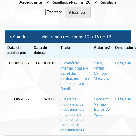
Resultados/Página
Registro(s):
< Anterior
Mostrando resultados 10 a 16 de 16
Data de
Data de
Título
Autor(es)
Orientador(
publicação
defesa
31-Out-2016
14-Jul-2016
O comércio
Silva,
Sato, Eiiti
internacional e o
Mírian
papel das
Campos
instituições : uma
Moraes e
análise para o
Brasil
Jun-2006
Jun-2006
O sistema
Leonardi,
Sato, Eiiti
multilateral de
Renato
investimento e
Barros de
os países em
Aguiar
desenvolvimento
: desafios e
oportunidades