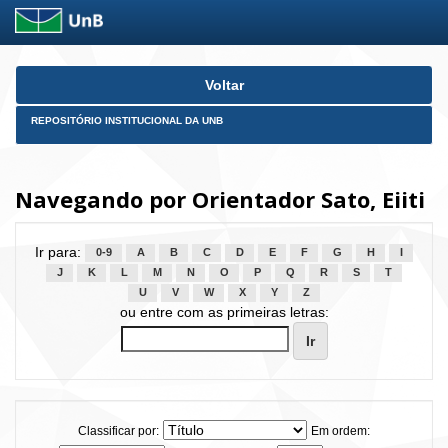
Skip
Voltar
navigation
REPOSITÓRIO INSTITUCIONAL DA UNB
Navegando por Orientador Sato, Eiiti
Ir para:
0-9
A
B
C
D
E
F
G
H
I
J
K
L
M
N
O
P
Q
R
S
T
U
V
W
X
Y
Z
ou entre com as primeiras letras:
Classificar por:
Em ordem: