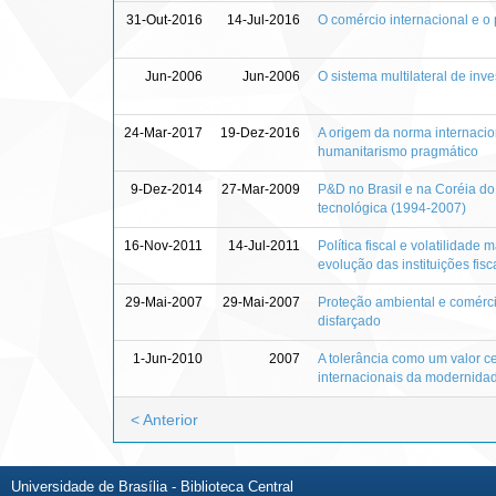
31-Out-2016
14-Jul-2016
O comércio internacional e o 
Jun-2006
Jun-2006
O sistema multilateral de in
24-Mar-2017
19-Dez-2016
A origem da norma internacio
humanitarismo pragmático
9-Dez-2014
27-Mar-2009
P&D no Brasil e na Coréia do 
tecnológica (1994-2007)
16-Nov-2011
14-Jul-2011
Política fiscal e volatilidad
evolução das instituições fis
29-Mai-2007
29-Mai-2007
Proteção ambiental e comércio
disfarçado
1-Jun-2010
2007
A tolerância como um valor ce
internacionais da modernida
< Anterior
Universidade de Brasília - Biblioteca Central