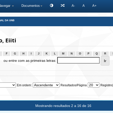
Navegar
Documentos
A-
A
A+
NAL DA UNB
 Eiiti
F
G
H
I
J
K
L
M
N
O
P
Q
R
ou entre com as primeiras letras:
Em ordem:
Resultados/Página
Registro(
Mostrando resultados 2 a 16 de 16