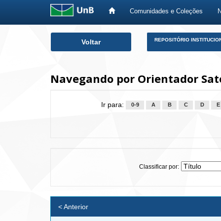
Comunidades e Coleções
Skip
REPOSITÓRIO INSTITUCIO
Voltar
navigation
Navegando por Orientador Sato,
Ir para:
0-9
A
B
C
D
E
Classificar por:
< Anterior