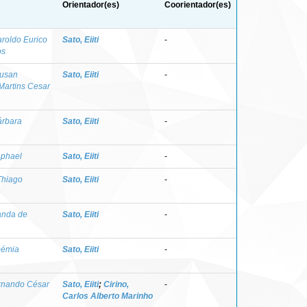
Orientador(es)
Coorientador(es)
aroldo Eurico
Sato, Eiiti
-
os
Susan
Sato, Eiiti
-
Martins Cesar
árbara
Sato, Eiiti
-
aphael
Sato, Eiiti
-
Thiago
Sato, Eiiti
-
anda de
Sato, Eiiti
-
Démia
Sato, Eiiti
-
ernando César
Sato, Eiiti
;
Cirino,
-
Carlos Alberto Marinho