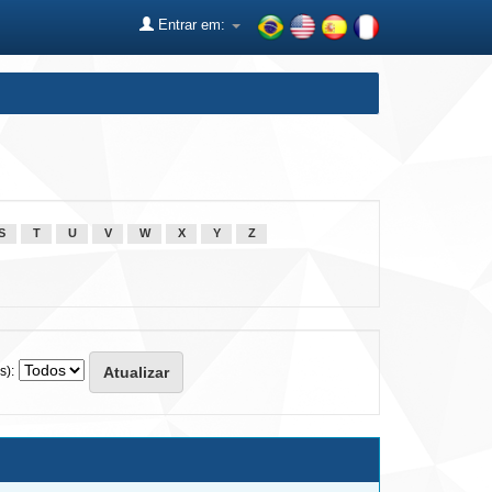
Entrar em:
S
T
U
V
W
X
Y
Z
s):