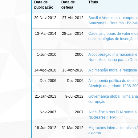
Data de
Data de
Título
publicação
defesa
20-Nov-2012
27-Abr-2012
Brasil e Venezuela - coopera
Amazonas - Roraima - Boliva
13-Mai-2014
28-Jan-2014
Cadeias globais de valor e o
das estratégias de inserção 
1-Jun-2010
2006
A cooperação internacional e
Norte-Americana para o Desen
14-Ago-2018
13-Abr-2018
A dimensão moral e religiosa 
Dez-2006
Dez-2006
A economia política do desen
Alentejo no período 1986-20
21-Jan-2013
9-Jul-2012
Governança global : uma anál
corrupção
Nov-2007
2007
A influência dos EUA sobre a
Nucleares (TNP)
18-Jun-2012
31-Mar-2012
Migrações internacionais na Am
externa