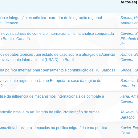
Autor(es)
ção e integração econômica : corredor de integração regional
Santos, H
r - Orenoco
Amoras d
s novos padrões de comércio internacional : uma análise comparada
Oliveira, 
de Brasil e Canadá
Elizabeth 
de
 os debates teóricos : um estudo de caso sobre a atuação da Agência
Ramos, B
volvimento Internacional (USAID) no Brasil
Oliveira
da política internacional : pensamento e contribuição de Rui Barbosa
Spode, R
volvimento regional na União Européia : o caso da região do
Barbosa, 
02
Varanda
ise da influência de mecanismos internacionais de combate à
Faria, Am
Oliveira
 adesão brasileira ao Tratado de Não-Proliferação de Armas
Teixeira, 
Baracho
azônia brasileira : impactos na política migratória e na política
Xavier, F
Costa