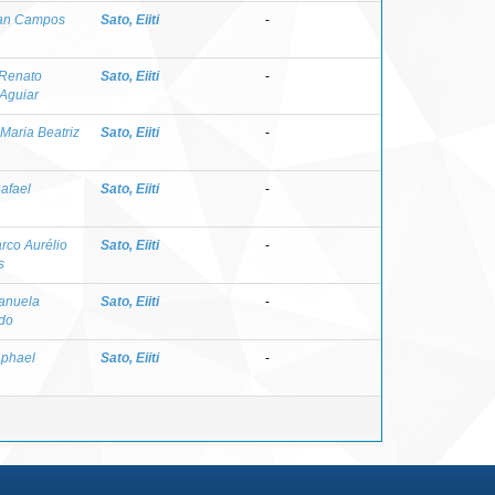
rian Campos
Sato, Eiiti
-
 Renato
Sato, Eiiti
-
 Aguiar
Maria Beatriz
Sato, Eiiti
-
afael
Sato, Eiiti
-
rco Aurélio
Sato, Eiiti
-
s
anuela
Sato, Eiiti
-
 do
aphael
Sato, Eiiti
-