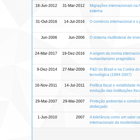
18-Jun-2012
31-Mar-2012
Migrações internacionais na Am
externa
31-Out-2016
14-Jul-2016
O comércio internacional e o 
Jun-2006
Jun-2006
O sistema multilateral de in
24-Mar-2017
19-Dez-2016
A origem da norma internacio
humanitarismo pragmático
9-Dez-2014
27-Mar-2009
P&D no Brasil e na Coréia do 
tecnológica (1994-2007)
16-Nov-2011
14-Jul-2011
Política fiscal e volatilidad
evolução das instituições fis
29-Mai-2007
29-Mai-2007
Proteção ambiental e comércio
disfarçado
1-Jun-2010
2007
A tolerância como um valor ce
internacionais da modernida