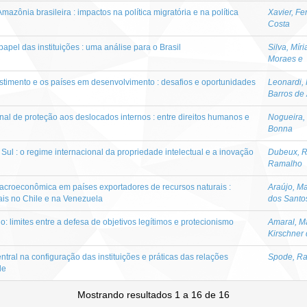
azônia brasileira : impactos na política migratória e na política
Xavier, F
Costa
papel das instituições : uma análise para o Brasil
Silva, Mí
Moraes e
vestimento e os países em desenvolvimento : desafios e oportunidades
Leonardi,
Barros de
nal de proteção aos deslocados internos : entre direitos humanos e
Nogueira, 
Bonna
Sul : o regime internacional da propriedade intelectual e a inovação
Dubeux, R
Ramalho
e macroeconômica em países exportadores de recursos naturais :
Araújo, Ma
cais no Chile e na Venezuela
dos Santo
: limites entre a defesa de objetivos legítimos e protecionismo
Amaral, M
Kirschner
ntral na configuração das instituições e práticas das relações
Spode, R
de
Mostrando resultados 1 a 16 de 16