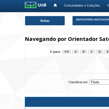
Comunidades e Coleções
Skip
REPOSITÓRIO INSTITUCIO
Voltar
navigation
Navegando por Orientador Sato,
Ir para:
0-9
A
B
C
D
E
Classificar por: