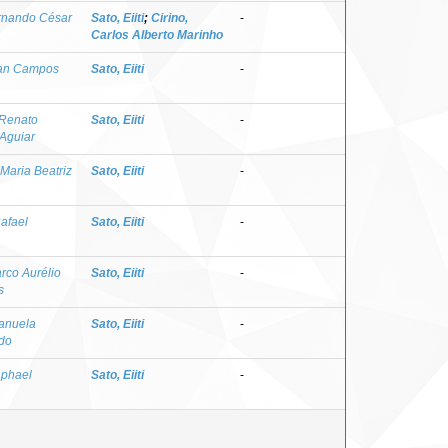
ernando César
Sato, Eiiti
;
Cirino,
-
Carlos Alberto Marinho
rian Campos
Sato, Eiiti
-
 Renato
Sato, Eiiti
-
 Aguiar
Maria Beatriz
Sato, Eiiti
-
afael
Sato, Eiiti
-
rco Aurélio
Sato, Eiiti
-
s
anuela
Sato, Eiiti
-
 do
aphael
Sato, Eiiti
-