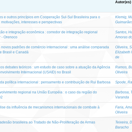
Autor(es)
s e outros princípios em Cooperação Sul-Sul Brasileira para o
Klemig, M
motivações, interesses e perspectivas
Guimarãe
ção e integração econômica : corredor de integração regional
Santos, H
r - Orenoco
Amoras d
s novos padrões de comércio internacional : uma análise comparada
Oliveira, 
de Brasil e Canadá
Elizabeth 
de
 os debates teóricos : um estudo de caso sobre a atuação da Agência
Ramos, B
volvimento Internacional (USAID) no Brasil
Oliveira
da política internacional : pensamento e contribuição de Rui Barbosa
Spode, R
volvimento regional na União Européia : o caso da região do
Barbosa, 
02
Varanda
ise da influência de mecanismos internacionais de combate à
Faria, Am
Oliveira
 adesão brasileira ao Tratado de Não-Proliferação de Armas
Teixeira, 
Baracho