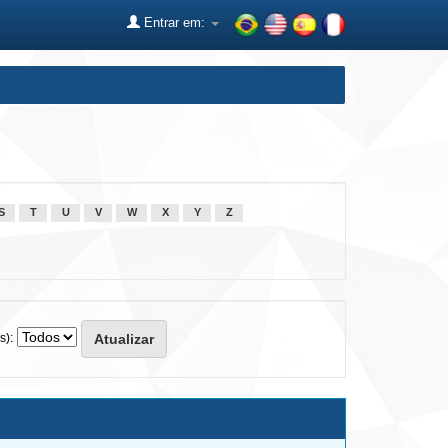
Entrar em:
S
T
U
V
W
X
Y
Z
s):