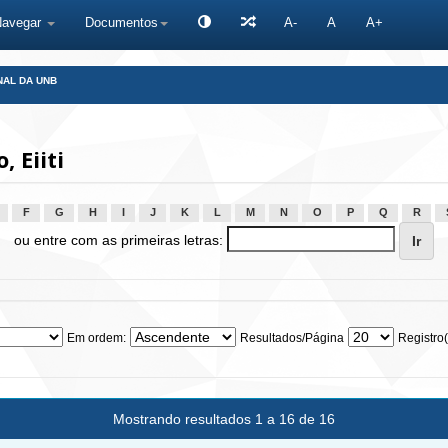
Navegar
Documentos
A-
A
A+
NAL DA UNB
 Eiiti
F
G
H
I
J
K
L
M
N
O
P
Q
R
ou entre com as primeiras letras:
Em ordem:
Resultados/Página
Registro(
Mostrando resultados 1 a 16 de 16