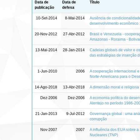
Data de
Data de
Título
publicação
defesa
10-Set-2014
8-Mai-2014
Ausência de condicionalidade
desenvolvimento econômico : 
20-Nov-2012
27-Abr-2012
Brasil e Venezuela - coopera
Amazonas - Roraima - Boliva
13-Mai-2014
28-Jan-2014
Cadeias globais de valor e o
das estratégias de inserção 
1-Jun-2010
2006
A cooperação internacional e
Norte-Americana para o Desen
14-Ago-2018
13-Abr-2018
A dimensão moral e religiosa 
Dez-2006
Dez-2006
A economia política do desen
Alentejo no período 1986-20
21-Jan-2013
9-Jul-2012
Governança global : uma anál
corrupção
Nov-2007
2007
A influência dos EUA sobre a
Nucleares (TNP)