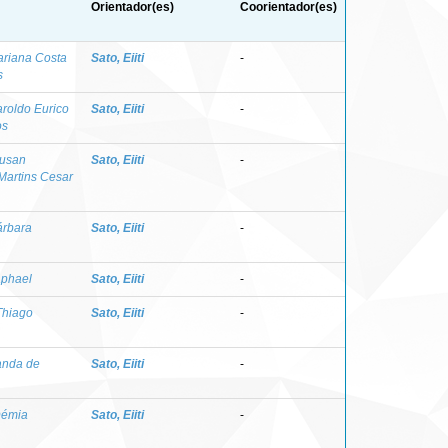
Orientador(es)
Coorientador(es)
ariana Costa
Sato, Eiiti
-
s
aroldo Eurico
Sato, Eiiti
-
os
Susan
Sato, Eiiti
-
Martins Cesar
árbara
Sato, Eiiti
-
aphael
Sato, Eiiti
-
Thiago
Sato, Eiiti
-
anda de
Sato, Eiiti
-
Démia
Sato, Eiiti
-