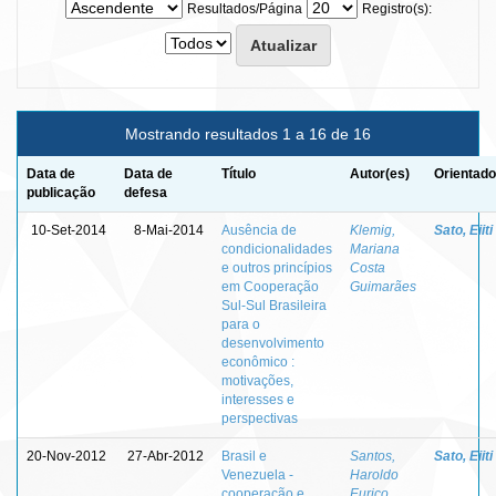
Resultados/Página
Registro(s):
Mostrando resultados 1 a 16 de 16
Data de
Data de
Título
Autor(es)
Orientado
publicação
defesa
10-Set-2014
8-Mai-2014
Ausência de
Klemig,
Sato, Eiiti
condicionalidades
Mariana
e outros princípios
Costa
em Cooperação
Guimarães
Sul-Sul Brasileira
para o
desenvolvimento
econômico :
motivações,
interesses e
perspectivas
20-Nov-2012
27-Abr-2012
Brasil e
Santos,
Sato, Eiiti
Venezuela -
Haroldo
cooperação e
Eurico