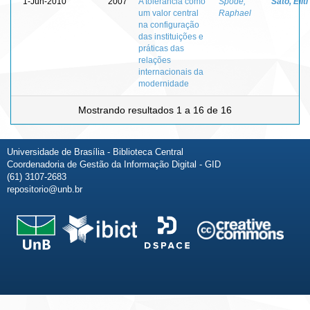
1-Jun-2010
2007
A tolerância como
Spode,
Sato, Eiiti
um valor central
Raphael
na configuração
das instituições e
práticas das
relações
internacionais da
modernidade
Mostrando resultados 1 a 16 de 16
Universidade de Brasília - Biblioteca Central
Coordenadoria de Gestão da Informação Digital - GID
(61) 3107-2683
repositorio@unb.br