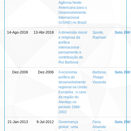
Agência Norte-
Americana para o
Desenvolvimento
Internacional
(USAID) no Brasil
14-Ago-2018
13-Abr-2018
A dimensão moral
Spode,
Sato, Eiiti
e religiosa da
Raphael
política
internacional :
pensamento e
contribuição de
Rui Barbosa
Dez-2006
Dez-2006
A economia
Barbosa,
Sato, Eiiti
política do
Thiago
desenvolvimento
Varanda
regional na União
Européia : o caso
da região do
Alentejo no
período 1986-
2002
21-Jan-2013
9-Jul-2012
Governança
Faria,
Sato, Eiiti
global : uma
Amanda