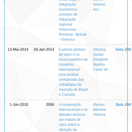
integração
Amoras
econômica :
dos
corredor de
integração
regional
Amazonas -
Roraima - Bolivar
- Orenoco
13-Mai-2014
28-Jan-2014
Cadeias globais
Oliveira,
Sato, Eiiti
de valor e os
Susan
novos padrões de
Elizabeth
comércio
Martins
internacional :
Cesar de
uma análise
comparada das
estratégias de
inserção de Brasil
e Canadá
1-Jun-2010
2006
A cooperação
Ramos,
Sato, Eiiti
internacional e os
Bárbara
debates teóricos :
Oliveira
um estudo de
caso sobre a
atuação da