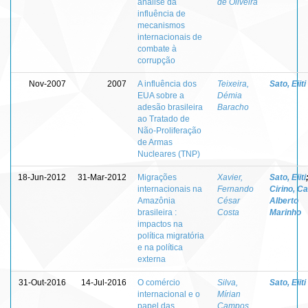
análise da
de Oliveira
influência de
mecanismos
internacionais de
combate à
corrupção
Nov-2007
2007
A influência dos
Teixeira,
Sato, Eiiti
EUA sobre a
Démia
adesão brasileira
Baracho
ao Tratado de
Não-Proliferação
de Armas
Nucleares (TNP)
18-Jun-2012
31-Mar-2012
Migrações
Xavier,
Sato, Eiiti
internacionais na
Fernando
Cirino, Ca
Amazônia
César
Alberto
brasileira :
Costa
Marinho
impactos na
política migratória
e na política
externa
31-Out-2016
14-Jul-2016
O comércio
Silva,
Sato, Eiiti
internacional e o
Mírian
papel das
Campos