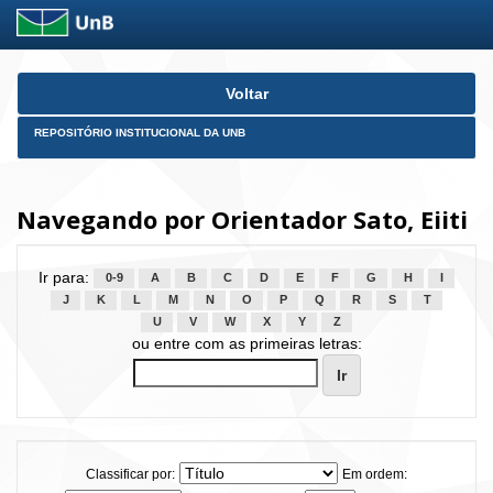
Skip
Voltar
navigation
REPOSITÓRIO INSTITUCIONAL DA UNB
Navegando por Orientador Sato, Eiiti
Ir para:
0-9
A
B
C
D
E
F
G
H
I
J
K
L
M
N
O
P
Q
R
S
T
U
V
W
X
Y
Z
ou entre com as primeiras letras:
Classificar por:
Em ordem: