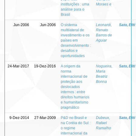
instituições : uma
Moraes e
análise para o
Brasil
Jun-2006
Jun-2006
O sistema
Leonardi,
Sato, Eiiti
multilateral de
Renato
investimento e os
Barros de
países em
Aguiar
desenvolvimento :
desafios e
oportunidades
24-Mar-2017
19-Dez-2016
A origem da
Nogueira,
Sato, Eiiti
norma
Maria
internacional de
Beatriz
proteção aos
Bonna
deslocados
internos : entre
direitos humanos
e humanitarismo
pragmático
9-Dez-2014
27-Mar-2009
P&D no Brasil e
Dubeux,
Sato, Eiiti
na Coréia do Sul :
Rafael
o regime
Ramalho
internacional da