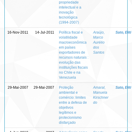
propriedade
intelectual e a
inovação
tecnológica
(1994-2007)
16-Nov-2011
14-Jul-2011
Política fiscal e
Araújo,
Sato, Eiiti
volatilidade
Marco
macroeconômica
Aurélio
em países
dos
exportadores de
Santos
recursos naturais :
evolução das
instituições fiscais
no Chile e na
Venezuela
29-Mai-2007
29-Mai-2007
Proteção
Amaral,
Sato, Eiiti
ambiental e
Manuela
comércio: limites
Kirschner
entre a defesa de
do
objetivos
legítimos e
protecionismo
disfarçado