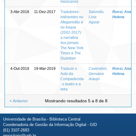
mexicanos
3-Abr-2018
11-Dez-2017
Tradutores-
Salomão,
Rossi, Ana
intérpretes no
Lívia
Helena
Afeganistão e
Aguiar
no Iraque
(2002-2017) :
a narrativa
dos jornais
The New York
Times e The
Guardian
4-Out-2019
19-Mar-2019
Traduzir o
Cavendish,
Rossi, Ana
Auto da
Geovana
Helena
Compadecida
Araujo
: o teatro e a
letra
< Anterior
Mostrando resultados 5 a 8 de 8
Universidade de Brasília - Biblioteca Central
Coordenadoria de Gestão da Informação Digital - GID
(61) 3107-2683
repositorio@unb.br