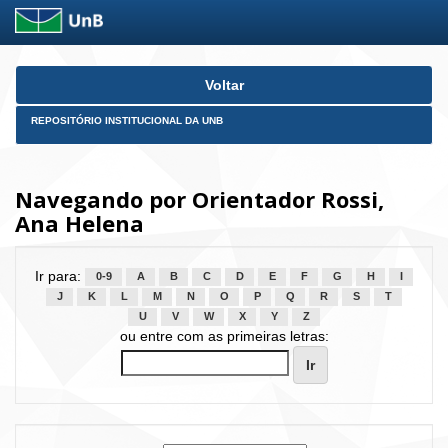
Skip
Voltar
navigation
REPOSITÓRIO INSTITUCIONAL DA UNB
Navegando por Orientador Rossi,
Ana Helena
Ir para:
0-9
A
B
C
D
E
F
G
H
I
J
K
L
M
N
O
P
Q
R
S
T
U
V
W
X
Y
Z
ou entre com as primeiras letras: