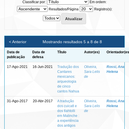
Classificar por:
Em ordem:
Resultados/Página
Registro(s):
< Anterior
Mostrando resultados 5 a 8 de 8
Data de
Data de
Título
Autor(es)
Orientador(es
publicação
defesa
17-Ago-2021
16-Jun-2021
Tradução dos
Oliveira,
Rossi, Ana
Cantares
Sara Lelis
Helena
mexicanos:
de
arqueologia
de cinco
cantos Nahua
31-Ago-2017
20-Abr-2017
A tradução
Oliveira,
Rossi, Ana
dos cuicatl e
Sara Lelis
Helena
dos tlahtolli
de
em Malinche :
a experiência
dos antigos