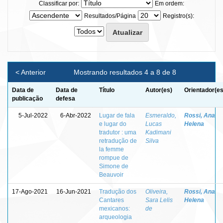
Classificar por:
Em ordem:
Resultados/Página
Registro(s):
< Anterior
Mostrando resultados 4 a 8 de 8
Data de
Data de
Título
Autor(es)
Orientador(es
publicação
defesa
5-Jul-2022
6-Abr-2022
Lugar de fala
Esmeraldo,
Rossi, Ana
e lugar do
Lucas
Helena
tradutor : uma
Kadimani
retradução de
Silva
la femme
rompue de
Simone de
Beauvoir
17-Ago-2021
16-Jun-2021
Tradução dos
Oliveira,
Rossi, Ana
Cantares
Sara Lelis
Helena
mexicanos:
de
arqueologia