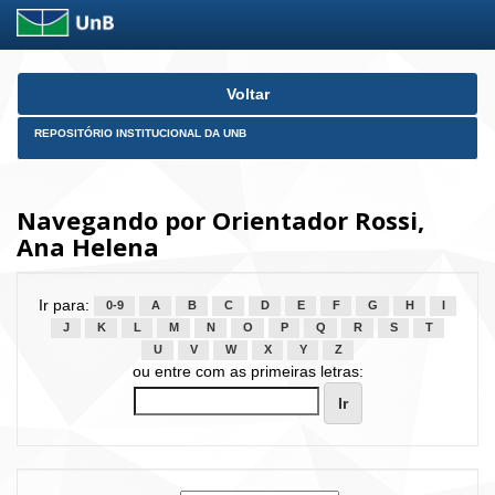
Skip
Voltar
navigation
REPOSITÓRIO INSTITUCIONAL DA UNB
Navegando por Orientador Rossi,
Ana Helena
Ir para:
0-9
A
B
C
D
E
F
G
H
I
J
K
L
M
N
O
P
Q
R
S
T
U
V
W
X
Y
Z
ou entre com as primeiras letras: