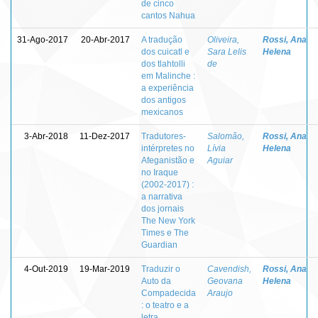
de cinco
cantos Nahua
31-Ago-2017
20-Abr-2017
A tradução
Oliveira,
Rossi, Ana
dos cuicatl e
Sara Lelis
Helena
dos tlahtolli
de
em Malinche :
a experiência
dos antigos
mexicanos
3-Abr-2018
11-Dez-2017
Tradutores-
Salomão,
Rossi, Ana
intérpretes no
Lívia
Helena
Afeganistão e
Aguiar
no Iraque
(2002-2017) :
a narrativa
dos jornais
The New York
Times e The
Guardian
4-Out-2019
19-Mar-2019
Traduzir o
Cavendish,
Rossi, Ana
Auto da
Geovana
Helena
Compadecida
Araujo
: o teatro e a
letra