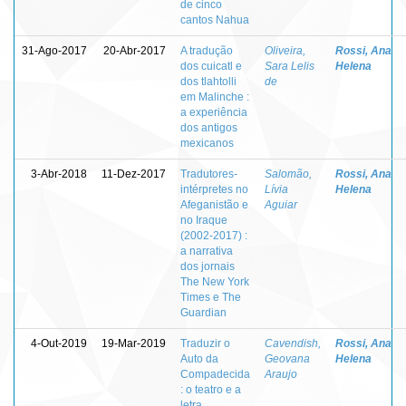
de cinco
cantos Nahua
31-Ago-2017
20-Abr-2017
A tradução
Oliveira,
Rossi, Ana
dos cuicatl e
Sara Lelis
Helena
dos tlahtolli
de
em Malinche :
a experiência
dos antigos
mexicanos
3-Abr-2018
11-Dez-2017
Tradutores-
Salomão,
Rossi, Ana
intérpretes no
Lívia
Helena
Afeganistão e
Aguiar
no Iraque
(2002-2017) :
a narrativa
dos jornais
The New York
Times e The
Guardian
4-Out-2019
19-Mar-2019
Traduzir o
Cavendish,
Rossi, Ana
Auto da
Geovana
Helena
Compadecida
Araujo
: o teatro e a
letra