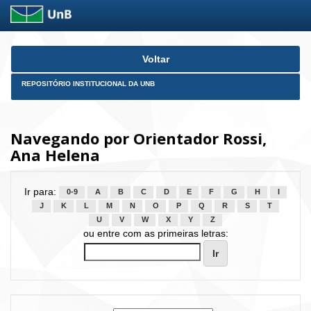
Skip
Voltar
navigation
REPOSITÓRIO INSTITUCIONAL DA UNB
Navegando por Orientador Rossi,
Ana Helena
Ir para:
0-9
A
B
C
D
E
F
G
H
I
J
K
L
M
N
O
P
Q
R
S
T
U
V
W
X
Y
Z
ou entre com as primeiras letras: