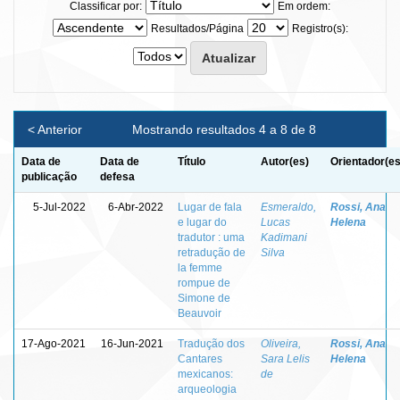
Classificar por:
Em ordem:
Resultados/Página
Registro(s):
< Anterior
Mostrando resultados 4 a 8 de 8
Data de
Data de
Título
Autor(es)
Orientador(es
publicação
defesa
5-Jul-2022
6-Abr-2022
Lugar de fala
Esmeraldo,
Rossi, Ana
e lugar do
Lucas
Helena
tradutor : uma
Kadimani
retradução de
Silva
la femme
rompue de
Simone de
Beauvoir
17-Ago-2021
16-Jun-2021
Tradução dos
Oliveira,
Rossi, Ana
Cantares
Sara Lelis
Helena
mexicanos:
de
arqueologia