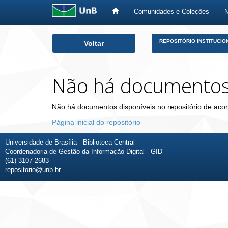
Comunidades e Coleções
Skip
REPOSITÓRIO INSTITUCIO
Voltar
navigation
Não há documento
Não há documentos disponíveis no repositório de acor
Página inicial do repositório
Universidade de Brasília - Biblioteca Central
Coordenadoria de Gestão da Informação Digital - GID
(61) 3107-2683
repositorio@unb.br