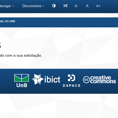
Navegar
Documentos
A-
A
A+
NAL DA UNB
s
do com a sua solicitação.