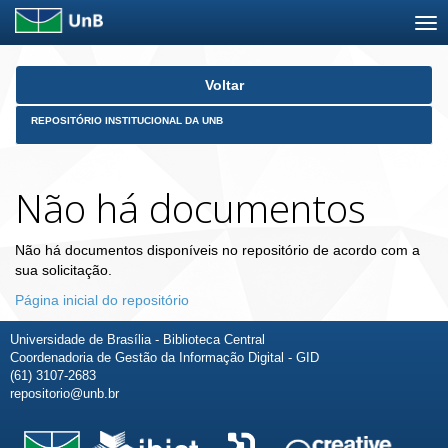
Skip
Voltar
navigation
REPOSITÓRIO INSTITUCIONAL DA UNB
Não há documentos
Não há documentos disponíveis no repositório de acordo com a
sua solicitação.
Página inicial do repositório
Universidade de Brasília - Biblioteca Central
Coordenadoria de Gestão da Informação Digital - GID
(61) 3107-2683
repositorio@unb.br