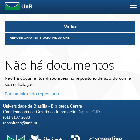
Skip
Voltar
navigation
REPOSITÓRIO INSTITUCIONAL DA UNB
Não há documentos
Não há documentos disponíveis no repositório de acordo com a
sua solicitação.
Página inicial do repositório
Universidade de Brasília - Biblioteca Central
Coordenadoria de Gestão da Informação Digital - GID
(61) 3107-2683
repositorio@unb.br