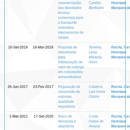
caracterização
Cynthia
Henrique
das liberdades
Bertholini
Marques d
técnico-
comerciais para
o transporte
rodoviário
internacional de
cargas
10-Set-2018
16-Mar-2018
Proposta de
Teixeira,
Rocha, Car
mecanismo
Leisy
Henrique
para
Mikaelly
Marques d
mensuração de
Alves
valor de outorga
em concessões
aeroportuárias
26-Jun-2017
23-Fev-2017
Regulação de
Caldeira,
Rocha, Car
concessão de
Laís Kimie
Henrique
rodovias :
Oshiro
Marques d
qualidade
regulatória
1-Mar-2021
17-Set-2020
Risco de
Costa,
Rocha, Car
demanda e
Felipe do
Henrique
abandono
Amaral
Marques d