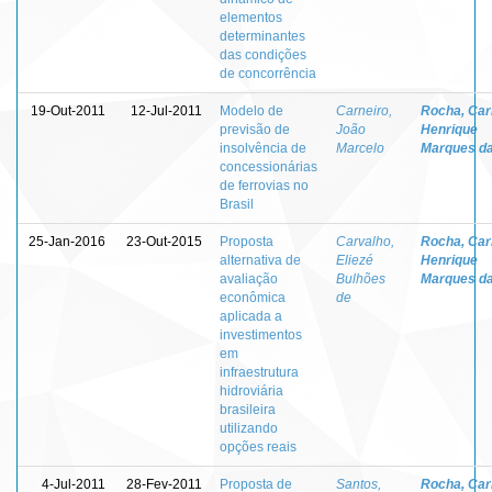
elementos
determinantes
das condições
de concorrência
19-Out-2011
12-Jul-2011
Modelo de
Carneiro,
Rocha, Car
previsão de
João
Henrique
insolvência de
Marcelo
Marques d
concessionárias
de ferrovias no
Brasil
25-Jan-2016
23-Out-2015
Proposta
Carvalho,
Rocha, Car
alternativa de
Eliezé
Henrique
avaliação
Bulhões
Marques d
econômica
de
aplicada a
investimentos
em
infraestrutura
hidroviária
brasileira
utilizando
opções reais
4-Jul-2011
28-Fev-2011
Proposta de
Santos,
Rocha, Car