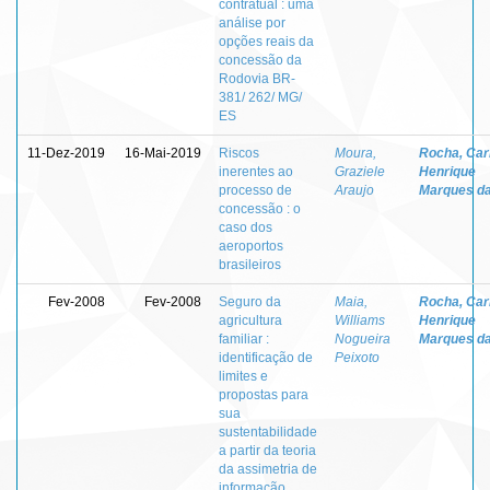
contratual : uma
análise por
opções reais da
concessão da
Rodovia BR-
381/ 262/ MG/
ES
11-Dez-2019
16-Mai-2019
Riscos
Moura,
Rocha, Car
inerentes ao
Graziele
Henrique
processo de
Araujo
Marques d
concessão : o
caso dos
aeroportos
brasileiros
Fev-2008
Fev-2008
Seguro da
Maia,
Rocha, Car
agricultura
Williams
Henrique
familiar :
Nogueira
Marques d
identificação de
Peixoto
limites e
propostas para
sua
sustentabilidade
a partir da teoria
da assimetria de
informação