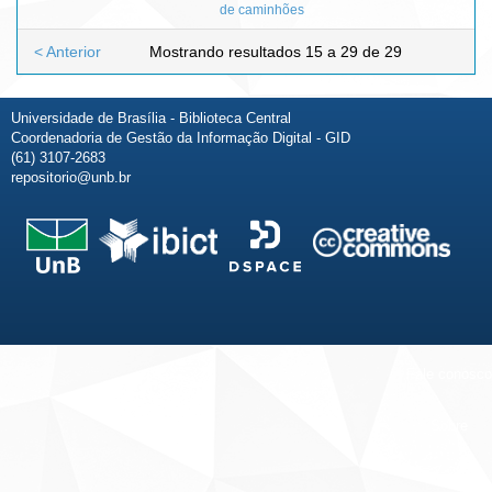
de caminhões
< Anterior
Mostrando resultados 15 a 29 de 29
Universidade de Brasília - Biblioteca Central
Coordenadoria de Gestão da Informação Digital - GID
(61) 3107-2683
repositorio@unb.br
Fale conosco
Sobre