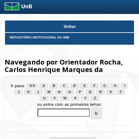
Skip
Voltar
navigation
REPOSITÓRIO INSTITUCIONAL DA UNB
Navegando por Orientador Rocha,
Carlos Henrique Marques da
Ir para:
0-9
A
B
C
D
E
F
G
H
I
J
K
L
M
N
O
P
Q
R
S
T
U
V
W
X
Y
Z
ou entre com as primeiras letras: