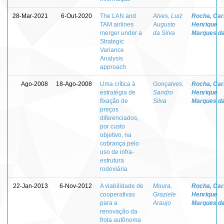
28-Mar-2021
6-Out-2020
The LAN and
Alves, Luiz
Rocha, Car
TAM airlines
Augusto
Henrique
merger under a
da Silva
Marques d
Strategic
Variance
Analysis
approach
Ago-2008
18-Ago-2008
Uma crítica à
Gonçalves,
Rocha, Car
estratégia de
Sandro
Henrique
fixação de
Silva
Marques d
preços
diferenciados,
por custo
objetivo, na
cobrança pelo
uso de infra-
estrutura
rodoviária
22-Jan-2013
6-Nov-2012
A viabilidade de
Moura,
Rocha, Car
cooperativas
Graziele
Henrique
para a
Araujo
Marques d
renovação da
frota autônoma