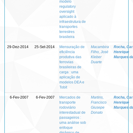
modelo
regulatory
oversight
aplicado à
infraestrutura de
transportes
terrestres
brasileira
29-Dez-2014
25-Set-2014
Mensuração de
Macambira
Rocha, Car
eficiência
Filho, José
Henrique
produtiva das
Kleber
Marques d
ferrovias
Duarte
brasileiras de
carga : uma
aplicação de
modelos DEA e
Tobit
6-Fev-2007
6-Fev-2007
Mercados de
Martins,
Rocha, Car
transporte
Francisco
Henrique
rodoviário
Giusepe
Marques d
interestadual de
Donato
passageiros :
uma análise sob
enfoque
dinâmico de