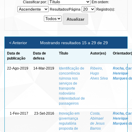
Classificar por:
Em ordem:
Resultados/Página
Registro(s):
< Anterior
Mostrando resultados 15 a 29 de 29
Data de
Data de
Título
Autor(es)
Orientador
publicação
defesa
22-Ago-2019
14-Mar-2019
Identificação de
Ribeiro,
Rocha, Car
concorrência
Hugo
Henrique
ruinosa nos
Alves Silva
Marques d
serviços de
transporte
rodoviário
interestadual de
passageiros
1-Fev-2017
23-Set-2016
Inovação em
Costa,
Rocha, Car
governança
Abimael
Henrique
regulatória
de Jesus
Marques d
proposta de
Barros