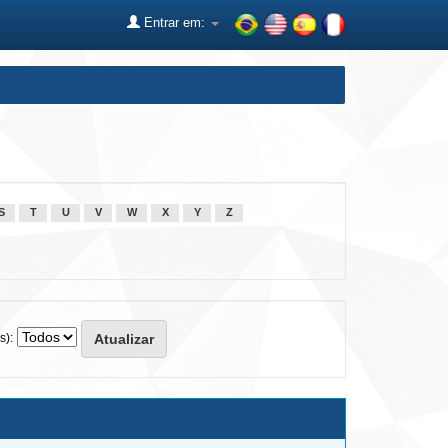
Entrar em:
S
T
U
V
W
X
Y
Z
s):