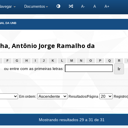
Navegar
Documentos
A-
A
A+
NAL DA UNB
ha, Antônio Jorge Ramalho da
F
G
H
I
J
K
L
M
N
O
P
Q
R
ou entre com as primeiras letras:
Em ordem:
Resultados/Página
Registro(
Mostrando resultados 29 a 31 de 31