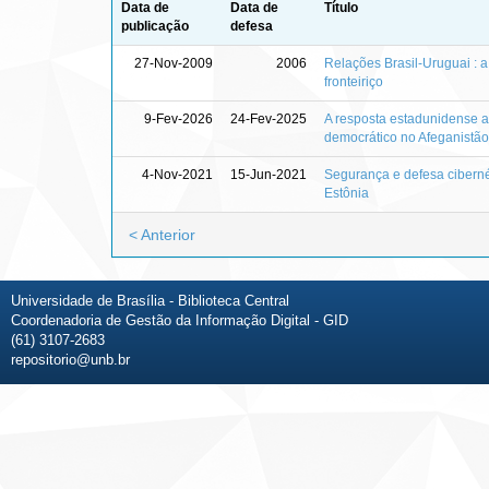
Data de
Data de
Título
publicação
defesa
27-Nov-2009
2006
Relações Brasil-Uruguai : 
fronteiriço
9-Fev-2026
24-Fev-2025
A resposta estadunidense ao
democrático no Afeganistão
4-Nov-2021
15-Jun-2021
Segurança e defesa cibernét
Estônia
< Anterior
Universidade de Brasília - Biblioteca Central
Coordenadoria de Gestão da Informação Digital - GID
(61) 3107-2683
repositorio@unb.br