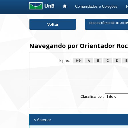
Comunidades e Coleções
Skip
REPOSITÓRIO INSTITUCIO
Voltar
navigation
Navegando por Orientador Roc
Ir para:
0-9
A
B
C
D
E
Classificar por:
< Anterior