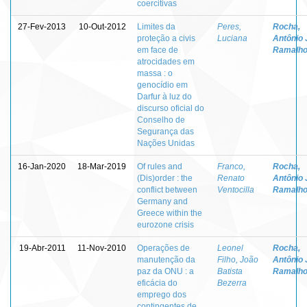
coercitivas
27-Fev-2013
10-Out-2012
Limites da
Peres,
Rocha,
proteção a civis
Luciana
Antônio 
em face de
Ramalho
atrocidades em
massa : o
genocídio em
Darfur à luz do
discurso oficial do
Conselho de
Segurança das
Nações Unidas
16-Jan-2020
18-Mar-2019
Of rules and
Franco,
Rocha,
(Dis)order : the
Renato
Antônio 
conflict between
Ventocilla
Ramalho
Germany and
Greece within the
eurozone crisis
19-Abr-2011
11-Nov-2010
Operações de
Leonel
Rocha,
manutenção da
Filho, João
Antônio 
paz da ONU : a
Batista
Ramalho
eficácia do
Bezerra
emprego dos
contingentes de