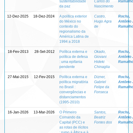
sustentabilidade
Carlos do
Ramalho
da paz
Nascimento
12-Dez-2025
18-Dez-2024
A política exterior
Castro,
Rocha,
do México no
Hugo Agra
Antônio 
contexto do
de
Ramalho
regionalismo da
América Latina de
1994 a 2018
18-Fev-2013
28-Set-2012
Política externa e
Okado,
Rocha,
política de defesa
Giovani
Antônio 
: uma epifania
Hideki
Ramalho
pendente
Chinaglia
27-Mai-2015
12-Fev-2015
Política externa e
Dizner,
Rocha,
política migratória
Gabriel
Antônio 
no Brasil :
Felipe da
Ramalho
convergências e
Fonseca
distanciamentos
(1995-2010)
16-Jan-2026
13-Mar-2026
O Primeiro
Santos,
Rocha,
Comando da
Beatriz
Antônio 
Capital (PCC) e
Fontes dos
Ramalho
as rotas de ilícitos
: rumo à Àfrica e à