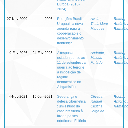
Europa (2016-
2024)
27-Nov-2009
2006
Relações Brasil-
Aveiro,
Rocha,
Uruguai : a nova
Thais Mere
Antônio 
agenda para a
Marques
Ramalho
cooperação e o
desenvolvimento
fronteiriço
9-Fev-2026
24-Fev-2025
A resposta
Andrade,
Rocha,
estadunidense ao
Mateus
Antônio 
11 de setembro : a
Furtado
Ramalho
guerra ao terror e
a imposição de
regime
democrático no
Afeganistão
4-Nov-2021
15-Jun-2021
Segurança e
Oliveira,
Rocha,
defesa cibernética
Raquel
Antônio 
: um estudo do
Cristina
Ramalho
caso brasileiro à
Jorge de
luz de países
nórdicos e Estônia