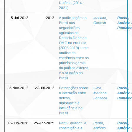
Ucrânia (2014-
2021)
5-Jul-2013
2013
A participação do
Inocalla,
Rocha,
Brasil nas
Ganesh
Antônio 
negociações
Ramalho
agrícolas da
Rodada Doha da
OMC na era Lula
(2003-2010) : uma
análise da
coerência entre os
princípios gerais
da política externa
e a atuação do
Brasil
12-Nov-2012
27-Jul-2012
Percepções sobre
Lima,
Rocha,
a interação entre
Mariana
Antônio 
defesa,
Fonseca
Ramalho
diplomacia e
inteligência no
Brasil
15-Jun-2026
25-Abr-2025
Peru-Equador : a
Pedro,
Rocha,
construção e a
Antônio
Antônio 