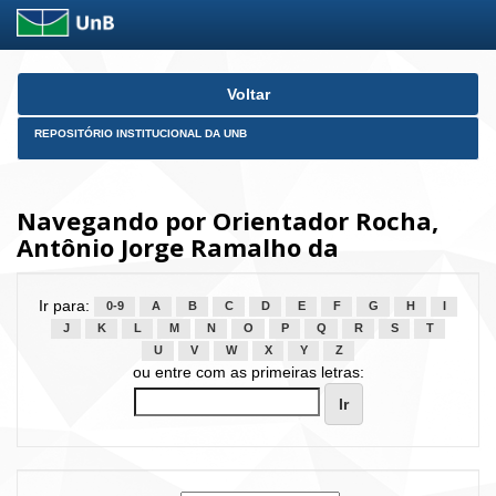
Skip
Voltar
navigation
REPOSITÓRIO INSTITUCIONAL DA UNB
Navegando por Orientador Rocha,
Antônio Jorge Ramalho da
Ir para:
0-9
A
B
C
D
E
F
G
H
I
J
K
L
M
N
O
P
Q
R
S
T
U
V
W
X
Y
Z
ou entre com as primeiras letras: