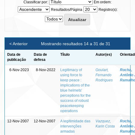
Classificar por:
Em ordem:
Resultados/Página
Registro(s):
< Anterior
Mostrando resultados 14 a 31 de 31
Data de
Data de
Título
Autor(es)
Orientad
publicação
defesa
6-Nov-2023
8-Nov-2022
Legitimacy of
Goulart,
Rocha,
using force to
Fernando
Antônio 
keep peace :
Rodrigues
Ramalho
implications of the
blue helmets'
perceptions for the
success of robust
peacekeeping
operations
12-Nov-2007
12-Nov-2007
A legitimidade das
Vazquez,
Rocha,
intervenções
Karin Costa
Antônio 
armadas
Ramalho