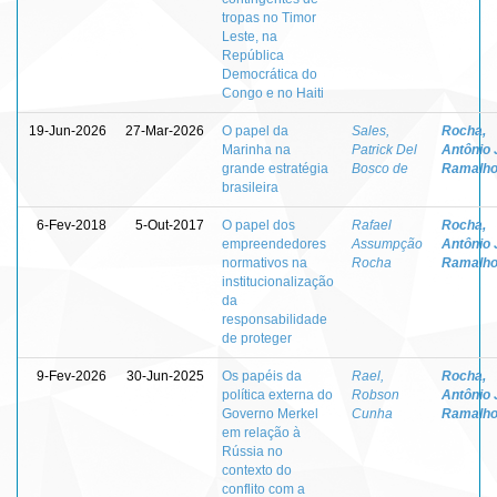
tropas no Timor
Leste, na
República
Democrática do
Congo e no Haiti
19-Jun-2026
27-Mar-2026
O papel da
Sales,
Rocha,
Marinha na
Patrick Del
Antônio 
grande estratégia
Bosco de
Ramalho
brasileira
6-Fev-2018
5-Out-2017
O papel dos
Rafael
Rocha,
empreendedores
Assumpção
Antônio 
normativos na
Rocha
Ramalho
institucionalização
da
responsabilidade
de proteger
9-Fev-2026
30-Jun-2025
Os papéis da
Rael,
Rocha,
política externa do
Robson
Antônio 
Governo Merkel
Cunha
Ramalho
em relação à
Rússia no
contexto do
conflito com a