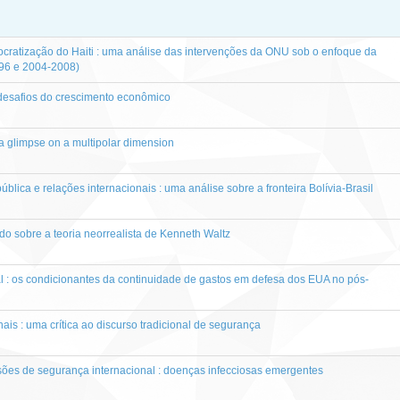
cratização do Haiti : uma análise das intervenções da ONU sob o enfoque da
96 e 2004-2008)
 desafios do crescimento econômico
: a glimpse on a multipolar dimension
blica e relações internacionais : uma análise sobre a fronteira Bolívia-Brasil
do sobre a teoria neorrealista de Kenneth Waltz
: os condicionantes da continuidade de gastos em defesa dos EUA no pós-
ais : uma crítica ao discurso tradicional de segurança
es de segurança internacional : doenças infecciosas emergentes