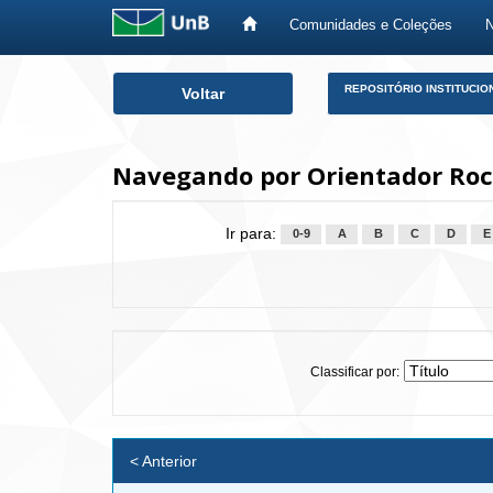
Comunidades e Coleções
Skip
REPOSITÓRIO INSTITUCIO
Voltar
navigation
Navegando por Orientador Roc
Ir para:
0-9
A
B
C
D
E
Classificar por:
< Anterior