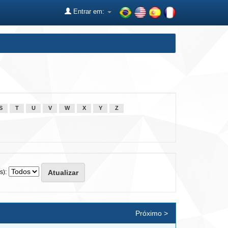
Entrar em:
S
T
U
V
W
X
Y
Z
s):
Próximo >