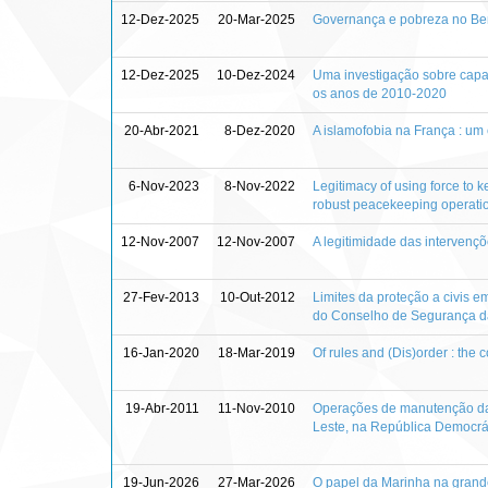
12-Dez-2025
20-Mar-2025
Governança e pobreza no Ben
12-Dez-2025
10-Dez-2024
Uma investigação sobre capa
os anos de 2010-2020
20-Abr-2021
8-Dez-2020
A islamofobia na França : um
6-Nov-2023
8-Nov-2022
Legitimacy of using force to k
robust peacekeeping operati
12-Nov-2007
12-Nov-2007
A legitimidade das intervenç
27-Fev-2013
10-Out-2012
Limites da proteção a civis e
do Conselho de Segurança d
16-Jan-2020
18-Mar-2019
Of rules and (Dis)order : the
19-Abr-2011
11-Nov-2010
Operações de manutenção da 
Leste, na República Democrát
19-Jun-2026
27-Mar-2026
O papel da Marinha na grande