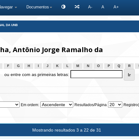
Navegar
Documentos
A-
A
A+
NAL DA UNB
ha, Antônio Jorge Ramalho da
F
G
H
I
J
K
L
M
N
O
P
Q
R
ou entre com as primeiras letras:
Em ordem:
Resultados/Página
Registro(
Mostrando resultados 3 a 22 de 31