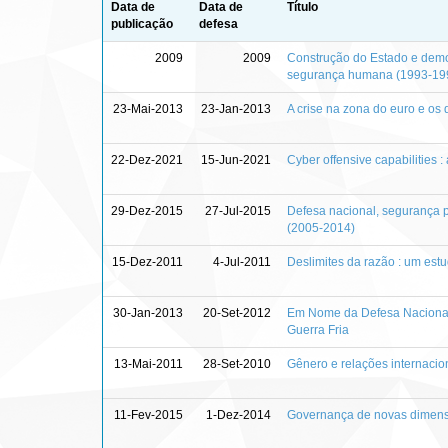
Data de
Data de
Título
publicação
defesa
2009
2009
Construção do Estado e demo
segurança humana (1993-19
23-Mai-2013
23-Jan-2013
A crise na zona do euro e os
22-Dez-2021
15-Jun-2021
Cyber offensive capabilities 
29-Dez-2015
27-Jul-2015
Defesa nacional, segurança pú
(2005-2014)
15-Dez-2011
4-Jul-2011
Deslimites da razão : um estu
30-Jan-2013
20-Set-2012
Em Nome da Defesa Nacional 
Guerra Fria
13-Mai-2011
28-Set-2010
Gênero e relações internacion
11-Fev-2015
1-Dez-2014
Governança de novas dimensõ