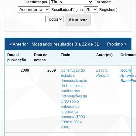
Classificar por:
Em ordem:
Resultados/Página
Registro(s):
< Anterior
Mostrando resultados 3 a 22 de 31
Próximo >
Data de
Data de
Título
Autor(es)
Orientad
publicação
defesa
2009
2009
Construção do
Escoto,
Rocha,
Estado e
Roberto
Antônio 
democratização
Ramalho
do Haiti : uma
análise das
intervenções da
ONU sob o
enfoque da
segurança
humana (1993-
1996 e 2004-
2008)