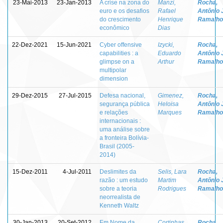
23-Mai-2013
23-Jan-2013
A crise na zona do
Manzi,
Rocha,
euro e os desafios
Rafael
Antônio 
do crescimento
Henrique
Ramalho
econômico
Dias
22-Dez-2021
15-Jun-2021
Cyber offensive
Izycki,
Rocha,
capabilities : a
Eduardo
Antônio 
glimpse on a
Arthur
Ramalho
multipolar
dimension
29-Dez-2015
27-Jul-2015
Defesa nacional,
Gimenez,
Rocha,
segurança pública
Heloisa
Antônio 
e relações
Marques
Ramalho
internacionais :
uma análise sobre
a fronteira Bolívia-
Brasil (2005-
2014)
15-Dez-2011
4-Jul-2011
Deslimites da
Selis, Lara
Rocha,
razão : um estudo
Martim
Antônio 
sobre a teoria
Rodrigues
Ramalho
neorrealista de
Kenneth Waltz
30-Jan-2013
20-Set-2012
Em Nome da
Cortinhas,
Rocha,