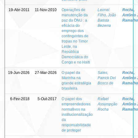
19-Abr-2011
11-Nov-2010
Operações de
Leonel
Rocha,
manutenção da
Filho, João
Antônio 
paz da ONU : a
Batista
Ramalho
eficácia do
Bezerra
emprego dos
contingentes de
tropas no Timor
Leste, na
República
Democrática do
Congo e no Haiti
19-Jun-2026
27-Mar-2026
O papel da
Sales,
Rocha,
Marinha na
Patrick Del
Antônio 
grande estratégia
Bosco de
Ramalho
brasileira
6-Fev-2018
5-Out-2017
O papel dos
Rafael
Rocha,
empreendedores
Assumpção
Antônio 
normativos na
Rocha
Ramalho
institucionalização
da
responsabilidade
de proteger