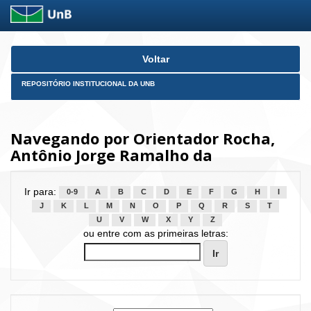
Skip
Voltar
navigation
REPOSITÓRIO INSTITUCIONAL DA UNB
Navegando por Orientador Rocha,
Antônio Jorge Ramalho da
Ir para:
0-9
A
B
C
D
E
F
G
H
I
J
K
L
M
N
O
P
Q
R
S
T
U
V
W
X
Y
Z
ou entre com as primeiras letras: