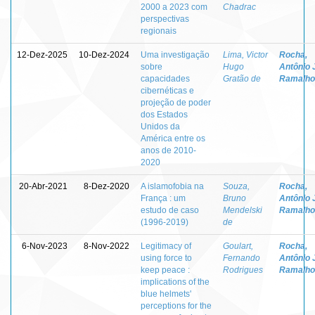
2000 a 2023 com
Chadrac
perspectivas
regionais
12-Dez-2025
10-Dez-2024
Uma investigação
Lima, Victor
Rocha,
sobre
Hugo
Antônio 
capacidades
Gratão de
Ramalho
cibernéticas e
projeção de poder
dos Estados
Unidos da
América entre os
anos de 2010-
2020
20-Abr-2021
8-Dez-2020
A islamofobia na
Souza,
Rocha,
França : um
Bruno
Antônio 
estudo de caso
Mendelski
Ramalho
(1996-2019)
de
6-Nov-2023
8-Nov-2022
Legitimacy of
Goulart,
Rocha,
using force to
Fernando
Antônio 
keep peace :
Rodrigues
Ramalho
implications of the
blue helmets'
perceptions for the