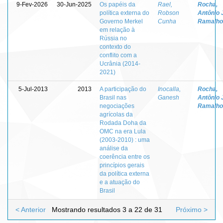
9-Fev-2026
30-Jun-2025
Os papéis da
Rael,
Rocha,
política externa do
Robson
Antônio 
Governo Merkel
Cunha
Ramalho
em relação à
Rússia no
contexto do
conflito com a
Ucrânia (2014-
2021)
5-Jul-2013
2013
A participação do
Inocalla,
Rocha,
Brasil nas
Ganesh
Antônio 
negociações
Ramalho
agrícolas da
Rodada Doha da
OMC na era Lula
(2003-2010) : uma
análise da
coerência entre os
princípios gerais
da política externa
e a atuação do
Brasil
< Anterior
Mostrando resultados 3 a 22 de 31
Próximo >