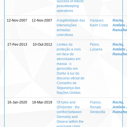
success of robust
peacekeeping
operations
12-Nov-2007
12-Nov-2007
A legitimidade das
Vazquez,
Rocha,
intervenções
Karin Costa
Antônio 
armadas
Ramalho
coercitivas
27-Fev-2013
10-Out-2012
Limites da
Peres,
Rocha,
proteção a civis
Luciana
Antônio 
em face de
Ramalho
atrocidades em
massa : o
genocídio em
Darfur à luz do
discurso oficial do
Conselho de
Segurança das
Nações Unidas
16-Jan-2020
18-Mar-2019
Of rules and
Franco,
Rocha,
(Dis)order : the
Renato
Antônio 
conflict between
Ventocilla
Ramalho
Germany and
Greece within the
eurozone crisis