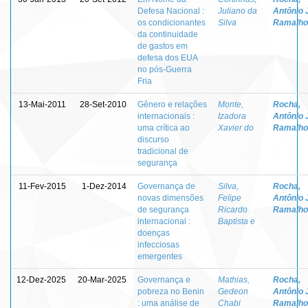
Defesa Nacional :
Juliano da
Antônio 
os condicionantes
Silva
Ramalho
da continuidade
de gastos em
defesa dos EUA
no pós-Guerra
Fria
13-Mai-2011
28-Set-2010
Gênero e relações
Monte,
Rocha,
internacionais :
Izadora
Antônio 
uma crítica ao
Xavier do
Ramalho
discurso
tradicional de
segurança
11-Fev-2015
1-Dez-2014
Governança de
Silva,
Rocha,
novas dimensões
Felipe
Antônio 
de segurança
Ricardo
Ramalho
internacional :
Baptista e
doenças
infecciosas
emergentes
12-Dez-2025
20-Mar-2025
Governança e
Mathias,
Rocha,
pobreza no Benin
Gedeon
Antônio 
: uma análise de
Chabi
Ramalho