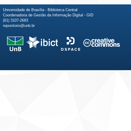
Universidade de Brasília - Biblioteca Central
Coordenadoria de Gestão da Informação Digital - GID
(61) 3107-2683
repositorio@unb.br
Fale conosco
Sobre