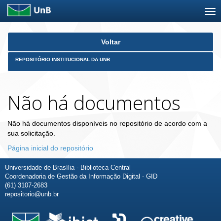
Skip
Voltar
navigation
REPOSITÓRIO INSTITUCIONAL DA UNB
Não há documentos
Não há documentos disponíveis no repositório de acordo com a
sua solicitação.
Página inicial do repositório
Universidade de Brasília - Biblioteca Central
Coordenadoria de Gestão da Informação Digital - GID
(61) 3107-2683
repositorio@unb.br