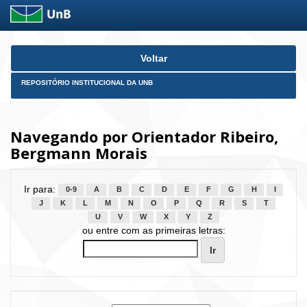
Skip
Voltar
navigation
REPOSITÓRIO INSTITUCIONAL DA UNB
Navegando por Orientador Ribeiro,
Bergmann Morais
Ir para:
0-9
A
B
C
D
E
F
G
H
I
J
K
L
M
N
O
P
Q
R
S
T
U
V
W
X
Y
Z
ou entre com as primeiras letras: