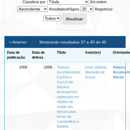
Classificar por:
Em ordem:
Resultados/Página
Registro(s):
< Anterior
Mostrando resultados 37 a 40 de 40
Data de
Data de
Título
Autor(es)
Orientado
publicação
defesa
2009
2009
Toxinas
Lima, Gláucia
Ribeiro,
recombinantes
Manoella de
Bergman
Cry2Aa e
Souza
Morais
Cry11A de
Bacillus
thuringiensis
expressas em
células de
inseto são
tóxicas para
larvas de
Lepidoptera e
Diptera