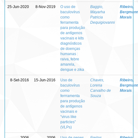
25-Jun-2020
8-Nov-2019
O uso de
Baggio,
Ribeiro,
baculovírus
Mayarha
Bergman
como
Patricia
Morais
ferramenta
Dequigiovanni
para produção
de antígenos
vacinais e kits
diagnósticos
de doenças
humanas :
raiva, febre
amarela,
dengue e zika
8-Set-2016
15-Jun-2016
Uso de
Chaves,
Ribeiro,
baculovírus
Lorena
Bergman
como
Carvalho de
Morais
ferrramenta
Souza
para produção
de antígenos
vacinais e
“virus like
particles”
(VLPs)
2006
2006
Uso de genes
Freitas,
Ribeiro,