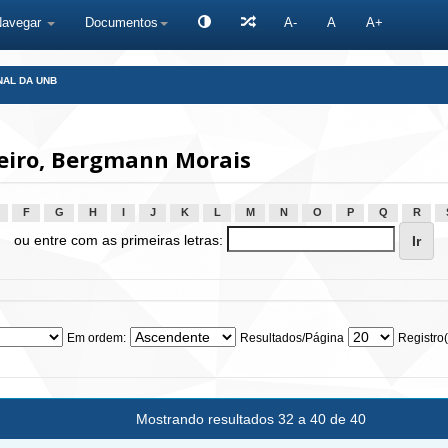
Navegar
Documentos
A-
A
A+
NAL DA UNB
eiro, Bergmann Morais
F
G
H
I
J
K
L
M
N
O
P
Q
R
ou entre com as primeiras letras:
Em ordem:
Resultados/Página
Registro(
Mostrando resultados 32 a 40 de 40