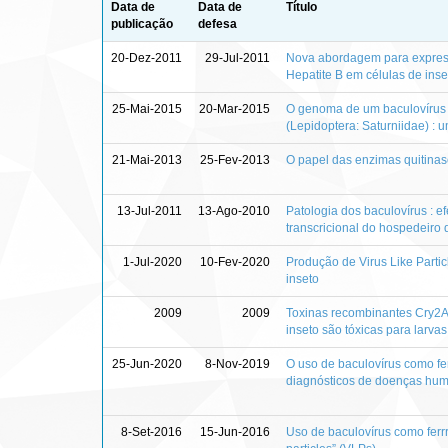
Data de
Data de
Título
publicação
defesa
20-Dez-2011
29-Jul-2011
Nova abordagem para express
Hepatite B em células de inse
25-Mai-2015
20-Mar-2015
O genoma de um baculovírus 
(Lepidoptera: Saturniidae) : 
21-Mai-2013
25-Fev-2013
O papel das enzimas quitinase
13-Jul-2011
13-Ago-2010
Patologia dos baculovírus : e
transcricional do hospedeiro d
1-Jul-2020
10-Fev-2020
Produção de Virus Like Partic
inseto
2009
2009
Toxinas recombinantes Cry2Aa
inseto são tóxicas para larva
25-Jun-2020
8-Nov-2019
O uso de baculovírus como fe
diagnósticos de doenças huma
8-Set-2016
15-Jun-2016
Uso de baculovírus como ferrr