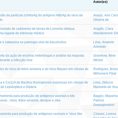
Autor(es)
ão da partícula sSHbsAg do antígeno HBsAg do vírus da
Araujo, Ana Caro
to
Oliveira de
isolado de cadáveres de larvas de Lonomia obliqua
Aragão, Clara
uma lagarta de interesse médico
Wandenkolck Sil
 e catepsina na patologia viral de baculovírus
Lima, Anabele
Azevedo
feito da ação de enzimas heterólogas e análise da resposta
Gramkow, Aline
urante a infecção viral
Welzel
les do vírus da febre amarela e do vírus Mayaro em células de
Rodrigues, Brun
Milhomem Pilati
 e Cry11A de Bacillus thuringiensis expressas em células de
Lima, Gláucia
s de Lepidoptera e Diptera
Manoella de Sou
rramenta para produção de antígenos vacinais e kits
Baggio, Mayarha
nas : raiva, febre amarela, dengue e zika
Patricia
Dequigiovanni
amenta para produção de antígenos vacinais e “virus like
Chaves, Lorena