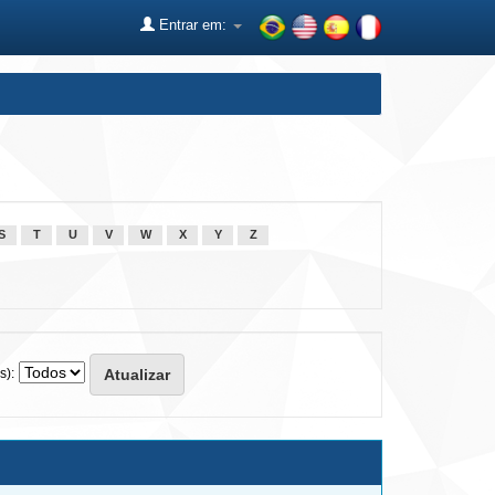
Entrar em:
S
T
U
V
W
X
Y
Z
s):