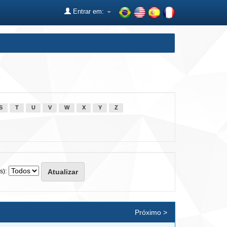
Entrar em:
S
T
U
V
W
X
Y
Z
s):
Próximo >