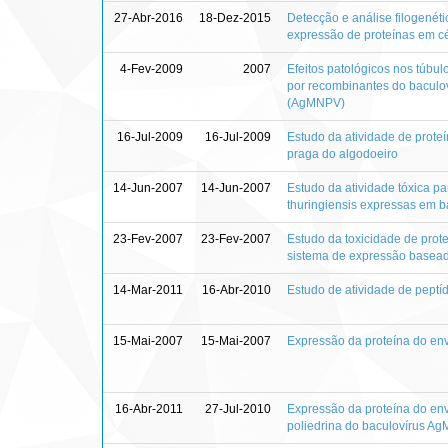
27-Abr-2016
18-Dez-2015
Detecção e análise filogenéti
expressão de proteínas em cé
4-Fev-2009
2007
Efeitos patológicos nos túbu
por recombinantes do baculov
(AgMNPV)
16-Jul-2009
16-Jul-2009
Estudo da atividade de proteín
praga do algodoeiro
14-Jun-2007
14-Jun-2007
Estudo da atividade tóxica p
thuringiensis expressas em b
23-Fev-2007
23-Fev-2007
Estudo da toxicidade de prote
sistema de expressão baseado
14-Mar-2011
16-Abr-2010
Estudo de atividade de peptíd
15-Mai-2007
15-Mai-2007
Expressão da proteína do env
16-Abr-2011
27-Jul-2010
Expressão da proteína do env
poliedrina do baculovírus A