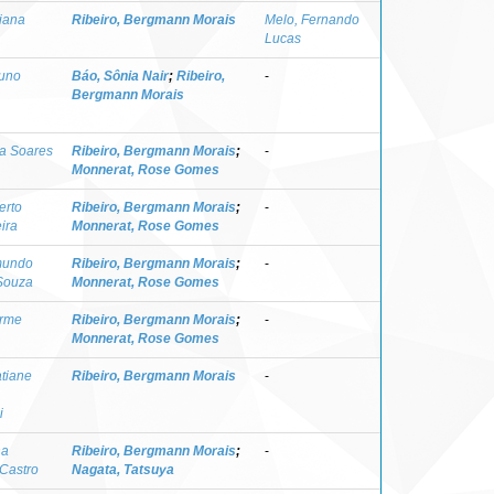
riana
Ribeiro, Bergmann Morais
Melo, Fernando
Lucas
runo
Báo, Sônia Nair
;
Ribeiro,
-
Bergmann Morais
ca Soares
Ribeiro, Bergmann Morais
;
-
Monnerat, Rose Gomes
erto
Ribeiro, Bergmann Morais
;
-
ira
Monnerat, Rose Gomes
mundo
Ribeiro, Bergmann Morais
;
-
Souza
Monnerat, Rose Gomes
erme
Ribeiro, Bergmann Morais
;
-
Monnerat, Rose Gomes
tiane
Ribeiro, Bergmann Morais
-
i
na
Ribeiro, Bergmann Morais
;
-
 Castro
Nagata, Tatsuya