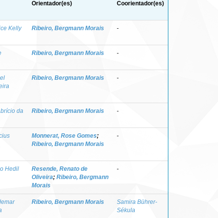
Orientador(es)
Coorientador(es)
ice Kelly
Ribeiro, Bergmann Morais
-
e
Ribeiro, Bergmann Morais
-
el
Ribeiro, Bergmann Morais
-
eira
brício da
Ribeiro, Bergmann Morais
-
cius
Monnerat, Rose Gomes
;
-
Ribeiro, Bergmann Morais
o Hedil
Resende, Renato de
-
Oliveira
;
Ribeiro, Bergmann
Morais
ldemar
Ribeiro, Bergmann Morais
Samira Bührer-
a
Sékula