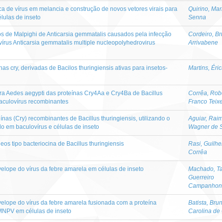
ca de vírus em melancia e construção de novos vetores virais para
Quirino, Ma
lulas de inseto
Senna
los de Malpighi de Anticarsia gemmatalis causados pela infecção
Cordeiro, B
írus Anticarsia gemmatalis multiple nucleopolyhedrovirus
Arrivabene
as cry, derivadas de Bacilos thuringiensis ativas para insetos-
Martins, Éri
ara Aedes aegypti das proteínas Cry4Aa e Cry4Ba de Bacillus
Corrêa, Rob
aculovírus recombinantes
Franco Teixe
ínas (Cry) recombinantes de Bacillus thuringiensis, utilizando o
Aguiar, Rai
 em baculovírus e células de inseto
Wagner de 
eos tipo bacteriocina de Bacillus thuringiensis
Rasi, Guilh
Corrêa
elope do vírus da febre amarela em células de inseto
Machado, Ta
Guerreiro
Campanhon
elope do vírus da febre amarela fusionada com a proteína
Batista, Bru
gMNPV em células de inseto
Carolina de