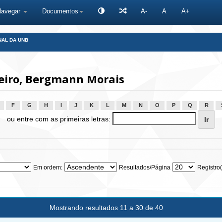
Navegar
Documentos
A-
A
A+
NAL DA UNB
eiro, Bergmann Morais
F
G
H
I
J
K
L
M
N
O
P
Q
R
ou entre com as primeiras letras:
Em ordem:
Resultados/Página
Registro(
Mostrando resultados 11 a 30 de 40