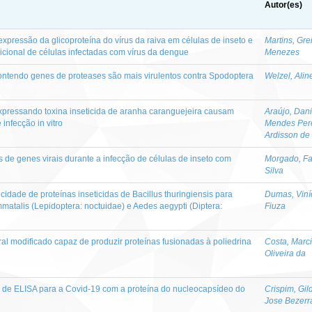
Autor(es)
xpressão da glicoproteína do vírus da raiva em células de inseto e
Martins, Gre
icional de células infectadas com vírus da dengue
Menezes
ontendo genes de proteases são mais virulentos contra Spodoptera
Welzel, Alin
xpressando toxina inseticida de aranha caranguejeira causam
Araújo, Dani
infecção in vitro
Mendes Per
Ardisson de
 de genes virais durante a infecção de células de inseto com
Morgado, Fa
Silva
idade de proteínas inseticidas de Bacillus thuringiensis para
Dumas, Viní
matalis (Lepidoptera: noctuidae) e Aedes aegypti (Diptera:
Fiuza
ral modificado capaz de produzir proteínas fusionadas à poliedrina
Costa, Marci
Oliveira da
 de ELISA para a Covid-19 com a proteína do nucleocapsídeo do
Crispim, Gi
Jose Bezerr