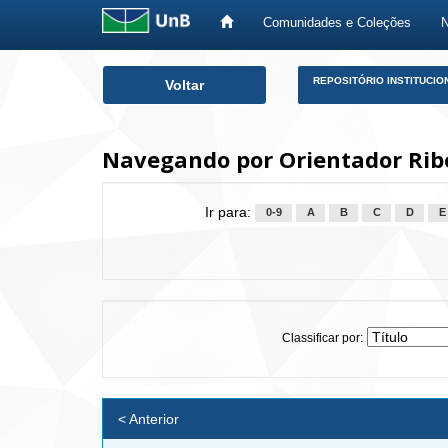
Comunidades e Coleções
Skip
REPOSITÓRIO INSTITUCIO
Voltar
navigation
Navegando por Orientador Rib
Ir para:
0-9
A
B
C
D
E
Classificar por:
< Anterior