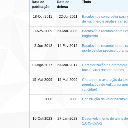
Data de
Data de
Título
publicação
defesa
18-Out-2011
22-Jul-2011
Baculovírus como vetor para e
de mamífero e análise transcr
3-Nov-2009
23-Mar-2006
Baculovírus recombinantes c
frugiperda
2-Jun-2012
14-Fev-2012
Baculovírus recombinantes e
morte celular precoce durante 
18-Ago-2017
23-Mar-2017
Caracterização de promotores
baculovírus recombinantes
15-Mai-2009
15-Mai-2009
Clonagem e avaliação da toxic
populações de Anticarsia gem
culicidae)
2008
2008
Construção de vetor baculovi
10-Out-2023
27-Jan-2023
Desenvolvimento de um teste
SARS-CoV-2