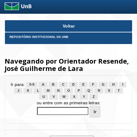
Skip
Voltar
navigation
REPOSITÓRIO INSTITUCIONAL DA UNB
Navegando por Orientador Resende,
José Guilherme de Lara
Ir para:
0-9
A
B
C
D
E
F
G
H
I
J
K
L
M
N
O
P
Q
R
S
T
U
V
W
X
Y
Z
ou entre com as primeiras letras: