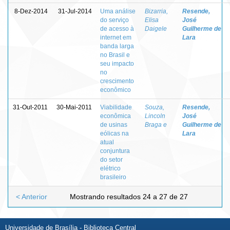
8-Dez-2014
31-Jul-2014
Uma análise
Bizarria,
Resende,
do serviço
Elisa
José
de acesso à
Daigele
Guilherme de
internet em
Lara
banda larga
no Brasil e
seu impacto
no
crescimento
econômico
31-Out-2011
30-Mai-2011
Viabilidade
Souza,
Resende,
econômica
Lincoln
José
de usinas
Braga e
Guilherme de
eólicas na
Lara
atual
conjuntura
do setor
elétrico
brasileiro
< Anterior
Mostrando resultados 24 a 27 de 27
Universidade de Brasília - Biblioteca Central