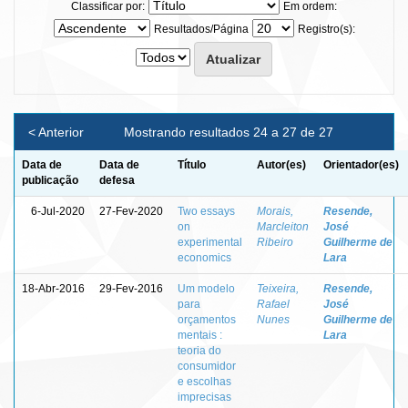
Classificar por:
Em ordem:
Resultados/Página
Registro(s):
< Anterior
Mostrando resultados 24 a 27 de 27
Data de
Data de
Título
Autor(es)
Orientador(es)
publicação
defesa
6-Jul-2020
27-Fev-2020
Two essays
Morais,
Resende,
on
Marcleiton
José
experimental
Ribeiro
Guilherme de
economics
Lara
18-Abr-2016
29-Fev-2016
Um modelo
Teixeira,
Resende,
para
Rafael
José
orçamentos
Nunes
Guilherme de
mentais :
Lara
teoria do
consumidor
e escolhas
imprecisas