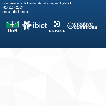
Coordenadoria de Gestão da Informação Digital - GID
(61) 3107-2683
repositorio@unb.br
Fale conosco
Sobre