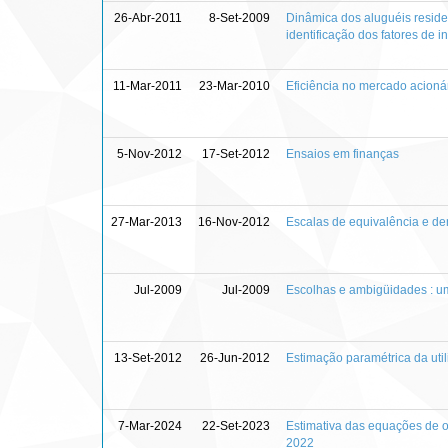
26-Abr-2011
8-Set-2009
Dinâmica dos aluguéis residen
identificação dos fatores de i
11-Mar-2011
23-Mar-2010
Eficiência no mercado acionár
5-Nov-2012
17-Set-2012
Ensaios em finanças
27-Mar-2013
16-Nov-2012
Escalas de equivalência e d
Jul-2009
Jul-2009
Escolhas e ambigüidades : u
13-Set-2012
26-Jun-2012
Estimação paramétrica da util
7-Mar-2024
22-Set-2023
Estimativa das equações de o
2022