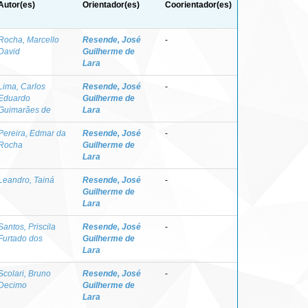
Autor(es)
Orientador(es)
Coorientador(es)
Rocha, Marcello
Resende, José
-
David
Guilherme de
Lara
Lima, Carlos
Resende, José
-
Eduardo
Guilherme de
Guimarães de
Lara
Pereira, Edmar da
Resende, José
-
Rocha
Guilherme de
Lara
Leandro, Tainá
Resende, José
-
Guilherme de
Lara
Santos, Priscila
Resende, José
-
Furtado dos
Guilherme de
Lara
Scolari, Bruno
Resende, José
-
Decimo
Guilherme de
Lara