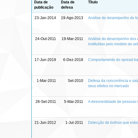
Data de
Data de
Título
publicação
defesa
23-Jan-2014
19-Ago-2013
Análise de desempenho de fun
24-Out-2011
19-Mar-2011
Análise do desempenho dos ag
instituídas pelo modelo do set
17-Jun-2019
6-Dez-2018
Comportamento do spread ban
1-Mar-2011
Set-2010
Defesa da concorrência e saúd
seus efeitos no mercado
28-Set-2011
5-Mai-2011
A desonestidade de pessoas h
21-Jun-2012
1-Jul-2011
Detecção de bolhas que esto