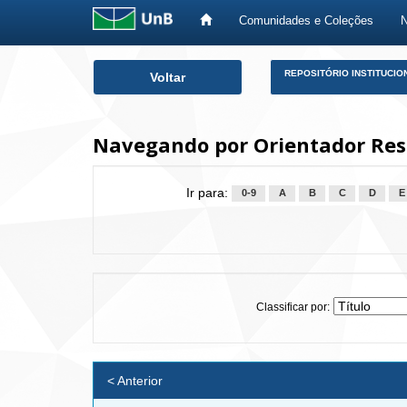
Comunidades e Coleções
Skip
REPOSITÓRIO INSTITUCIO
Voltar
navigation
Navegando por Orientador Res
Ir para:
0-9
A
B
C
D
E
Classificar por:
< Anterior