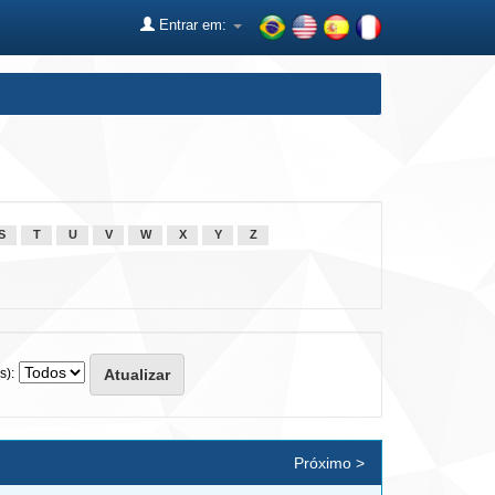
Entrar em:
S
T
U
V
W
X
Y
Z
s):
Próximo >