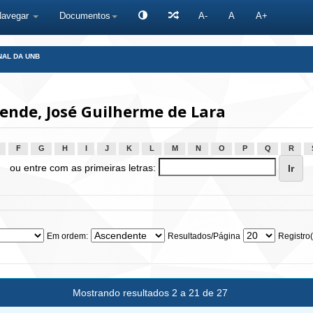
Navegar
Documentos
A-
A
A+
NAL DA UNB
ende, José Guilherme de Lara
F
G
H
I
J
K
L
M
N
O
P
Q
R
ou entre com as primeiras letras:
Em ordem:
Resultados/Página
Registro(
Mostrando resultados 2 a 21 de 27