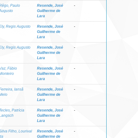
Rêgo, Paulo
Resende, José
-
Augusto
Guilherme de
Lara
Ely, Regis Augusto
Resende, José
-
Guilherme de
Lara
Ely, Regis Augusto
Resende, José
-
Guilherme de
Lara
Vaz, Fábio
Resende, José
-
Monteiro
Guilherme de
Lara
Ferreira, Iansã
Resende, José
-
Melo
Guilherme de
Lara
Tecles, Patrícia
Resende, José
-
Langsch
Guilherme de
Lara
Silva Filho, Lourival
Resende, José
-
da
Guilherme de