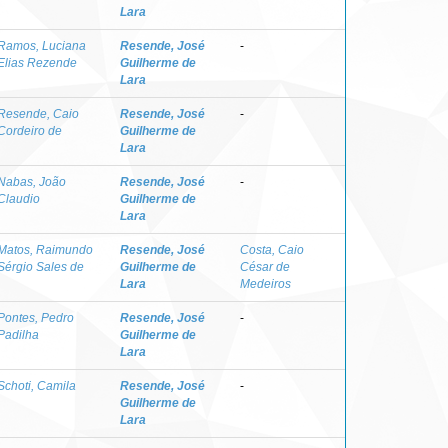
Lara
Ramos, Luciana
Resende, José
-
Elias Rezende
Guilherme de
Lara
Resende, Caio
Resende, José
-
Cordeiro de
Guilherme de
Lara
Nabas, João
Resende, José
-
Claudio
Guilherme de
Lara
Matos, Raimundo
Resende, José
Costa, Caio
Sérgio Sales de
Guilherme de
César de
Lara
Medeiros
Pontes, Pedro
Resende, José
-
Padilha
Guilherme de
Lara
Schoti, Camila
Resende, José
-
Guilherme de
Lara