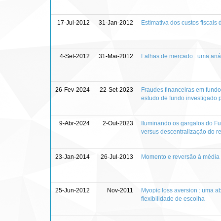
17-Jul-2012
31-Jan-2012
Estimativa dos custos fiscai
4-Set-2012
31-Mai-2012
Falhas de mercado : uma análi
26-Fev-2024
22-Set-2023
Fraudes financeiras em fundo
estudo de fundo investigado pe
9-Abr-2024
2-Out-2023
Iluminando os gargalos do Fu
versus descentralização do r
23-Jan-2014
26-Jul-2013
Momento e reversão à média n
25-Jun-2012
Nov-2011
Myopic loss aversion : uma a
flexibilidade de escolha