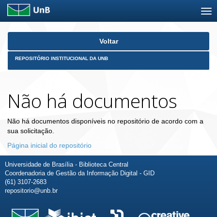
Skip
Voltar
navigation
REPOSITÓRIO INSTITUCIONAL DA UNB
Não há documentos
Não há documentos disponíveis no repositório de acordo com a
sua solicitação.
Página inicial do repositório
Universidade de Brasília - Biblioteca Central
Coordenadoria de Gestão da Informação Digital - GID
(61) 3107-2683
repositorio@unb.br