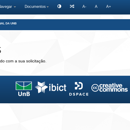
Navegar
Documentos
A-
A
A+
NAL DA UNB
s
do com a sua solicitação.