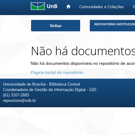
Comunidades e Coleções
Skip
REPOSITÓRIO INSTITUCIO
Voltar
navigation
Não há documento
Não há documentos disponíveis no repositório de acor
Página inicial do repositório
Universidade de Brasília - Biblioteca Central
Coordenadoria de Gestão da Informação Digital - GID
(61) 3107-2683
repositorio@unb.br