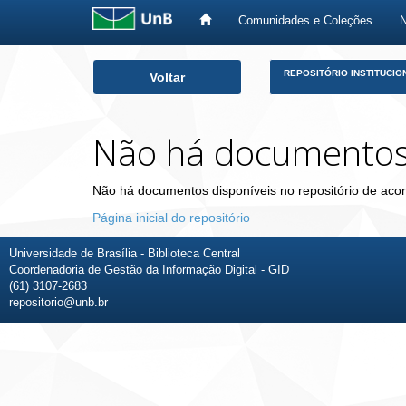
Comunidades e Coleções
Skip
REPOSITÓRIO INSTITUCIO
Voltar
navigation
Não há documento
Não há documentos disponíveis no repositório de acor
Página inicial do repositório
Universidade de Brasília - Biblioteca Central
Coordenadoria de Gestão da Informação Digital - GID
(61) 3107-2683
repositorio@unb.br