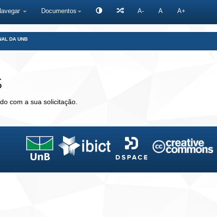
Navegar
Documentos
A-
A
A+
NAL DA UNB
s
do com a sua solicitação.