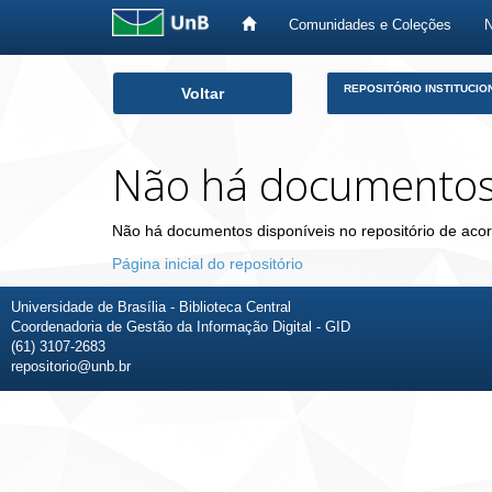
Comunidades e Coleções
Skip
REPOSITÓRIO INSTITUCIO
Voltar
navigation
Não há documento
Não há documentos disponíveis no repositório de acor
Página inicial do repositório
Universidade de Brasília - Biblioteca Central
Coordenadoria de Gestão da Informação Digital - GID
(61) 3107-2683
repositorio@unb.br