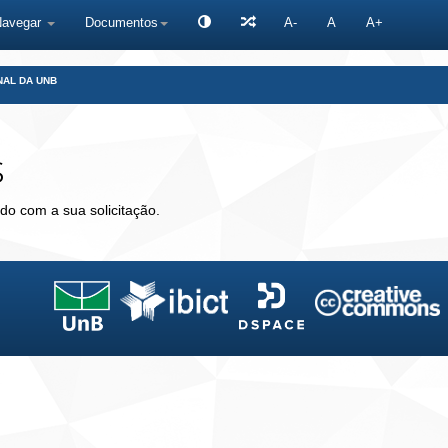
Navegar
Documentos
A-
A
A+
NAL DA UNB
s
do com a sua solicitação.