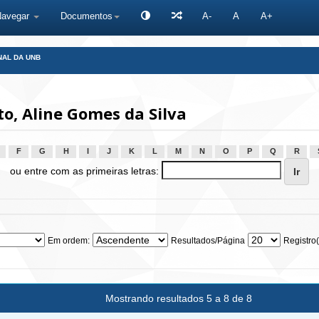
Navegar
Documentos
A-
A
A+
NAL DA UNB
o, Aline Gomes da Silva
F
G
H
I
J
K
L
M
N
O
P
Q
R
ou entre com as primeiras letras:
Em ordem:
Resultados/Página
Registro(
Mostrando resultados 5 a 8 de 8