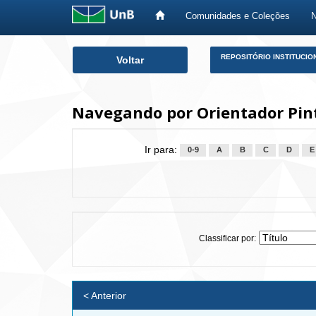
Comunidades e Coleções
Skip
REPOSITÓRIO INSTITUCIO
Voltar
navigation
Navegando por Orientador Pint
Ir para:
0-9
A
B
C
D
E
Classificar por:
< Anterior