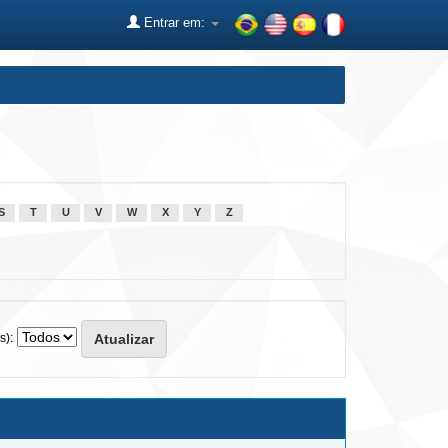
Entrar em:
S
T
U
V
W
X
Y
Z
s):