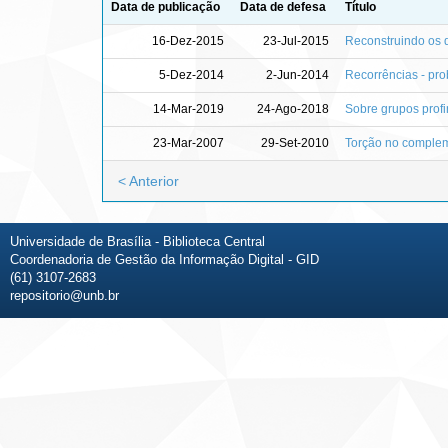
Data de publicação
Data de defesa
Título
16-Dez-2015
23-Jul-2015
Reconstruindo os 
5-Dez-2014
2-Jun-2014
Recorrências - pr
14-Mar-2019
24-Ago-2018
Sobre grupos profin
23-Mar-2007
29-Set-2010
Torção no compleme
< Anterior
Universidade de Brasília - Biblioteca Central
Coordenadoria de Gestão da Informação Digital - GID
(61) 3107-2683
repositorio@unb.br