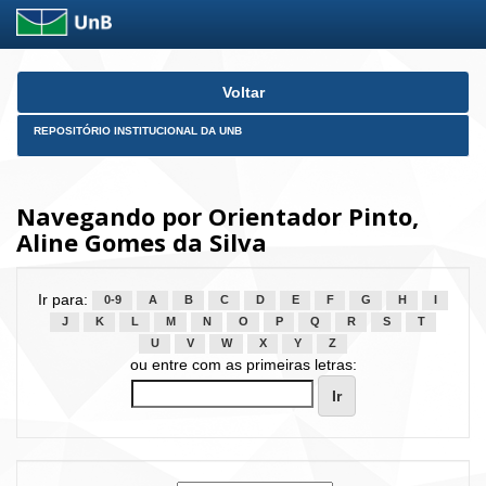
Skip
Voltar
navigation
REPOSITÓRIO INSTITUCIONAL DA UNB
Navegando por Orientador Pinto,
Aline Gomes da Silva
Ir para:
0-9
A
B
C
D
E
F
G
H
I
J
K
L
M
N
O
P
Q
R
S
T
U
V
W
X
Y
Z
ou entre com as primeiras letras: