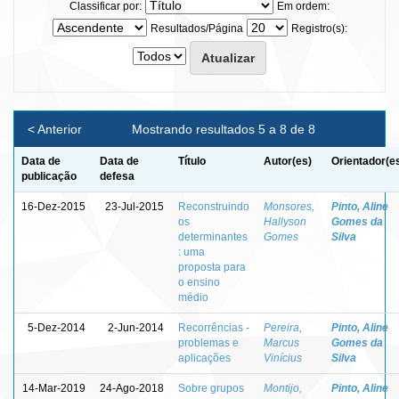
Classificar por:
Em ordem:
Resultados/Página
Registro(s):
< Anterior
Mostrando resultados 5 a 8 de 8
Data de
Data de
Título
Autor(es)
Orientador(e
publicação
defesa
16-Dez-2015
23-Jul-2015
Reconstruindo
Monsores,
Pinto, Aline
os
Hallyson
Gomes da
determinantes
Gomes
Silva
: uma
proposta para
o ensino
médio
5-Dez-2014
2-Jun-2014
Recorrências -
Pereira,
Pinto, Aline
problemas e
Marcus
Gomes da
aplicações
Vinícius
Silva
14-Mar-2019
24-Ago-2018
Sobre grupos
Montijo,
Pinto, Aline