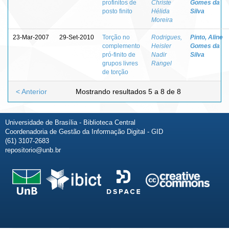
profinitos de
Christe
Gomes da
posto finito
Hélida
Silva
Moreira
23-Mar-2007
29-Set-2010
Torção no
Rodrigues,
Pinto, Aline
complemento
Heisler
Gomes da
pró-finito de
Nadir
Silva
grupos livres
Rangel
de torção
< Anterior
Mostrando resultados 5 a 8 de 8
Universidade de Brasília - Biblioteca Central
Coordenadoria de Gestão da Informação Digital - GID
(61) 3107-2683
repositorio@unb.br