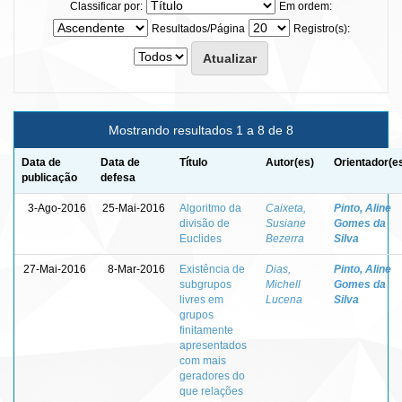
Classificar por:
Em ordem:
Resultados/Página
Registro(s):
Mostrando resultados 1 a 8 de 8
Data de
Data de
Título
Autor(es)
Orientador(e
publicação
defesa
3-Ago-2016
25-Mai-2016
Algoritmo da
Caixeta,
Pinto, Aline
divisão de
Susiane
Gomes da
Euclides
Bezerra
Silva
27-Mai-2016
8-Mar-2016
Existência de
Dias,
Pinto, Aline
subgrupos
Michell
Gomes da
livres em
Lucena
Silva
grupos
finitamente
apresentados
com mais
geradores do
que relações