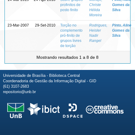
profinitos de
Christe
Gomes da
posto finito
Hélida
Silva
Moreira
23-Mar-2007
29-Set-2010
Torção no
Rodrigues,
Pinto, Aline
complemento
Heisler
Gomes da
pró-finito de
Nadir
Silva
grupos livres
Rangel
de torção
Mostrando resultados 1 a 8 de 8
Universidade de Brasília - Biblioteca Central
Coordenadoria de Gestão da Informação Digital - GID
(61) 3107-2683
repositorio@unb.br