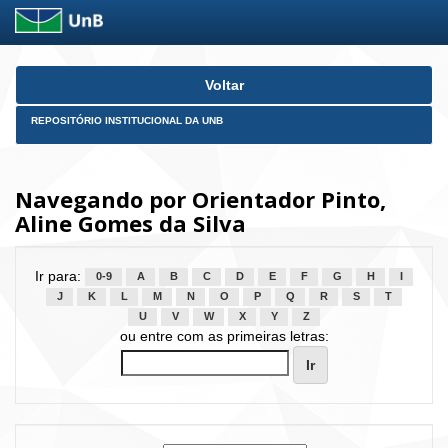
Skip
Voltar
navigation
REPOSITÓRIO INSTITUCIONAL DA UNB
Navegando por Orientador Pinto,
Aline Gomes da Silva
Ir para:
0-9
A
B
C
D
E
F
G
H
I
J
K
L
M
N
O
P
Q
R
S
T
U
V
W
X
Y
Z
ou entre com as primeiras letras: