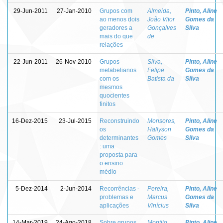
29-Jun-2011
27-Jan-2010
Grupos com
Almeida,
Pinto, Aline
ao menos dois
João Vitor
Gomes da
geradores a
Gonçalves
Silva
mais do que
de
relações
22-Jun-2011
26-Nov-2010
Grupos
Silva,
Pinto, Aline
metabelianos
Felipe
Gomes da
com os
Batista da
Silva
mesmos
quocientes
finitos
16-Dez-2015
23-Jul-2015
Reconstruindo
Monsores,
Pinto, Aline
os
Hallyson
Gomes da
determinantes
Gomes
Silva
: uma
proposta para
o ensino
médio
5-Dez-2014
2-Jun-2014
Recorrências -
Pereira,
Pinto, Aline
problemas e
Marcus
Gomes da
aplicações
Vinícius
Silva
14-Mar-2019
24-Ago-2018
Sobre grupos
Montijo,
Pinto, Aline