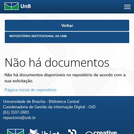
Skip
Voltar
navigation
REPOSITÓRIO INSTITUCIONAL DA UNB
Não há documentos
Não há documentos disponíveis no repositório de acordo com a
sua solicitação.
Página inicial do repositório
Universidade de Brasília - Biblioteca Central
Coordenadoria de Gestão da Informação Digital - GID
(61) 3107-2683
repositorio@unb.br