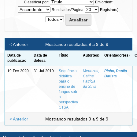
Classificar por:
Em ordem:
Resultados/Página
Registro(s):
< Anterior
Mostrando resultados 9 a 9 de 9
Data de
Data de
Título
Autor(es)
Orientador(es)
C
publicação
defesa
19-Fev-2020
31-Jul-2019
Sequência
Menezes,
Pinho, Danilo
-
didática
Caline
Batista
para o
Patrícia
ensino de
da Silva
fungos sob
a
perspectiva
CTSA
< Anterior
Mostrando resultados 9 a 9 de 9