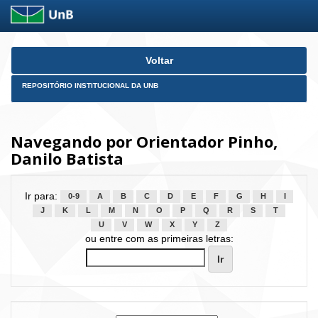
Skip
Voltar
navigation
REPOSITÓRIO INSTITUCIONAL DA UNB
Navegando por Orientador Pinho,
Danilo Batista
Ir para:
0-9
A
B
C
D
E
F
G
H
I
J
K
L
M
N
O
P
Q
R
S
T
U
V
W
X
Y
Z
ou entre com as primeiras letras: