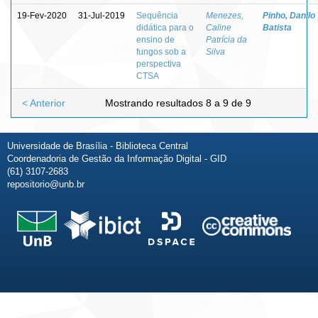
19-Fev-2020
31-Jul-2019
Sequência
Menezes,
Pinho, Danilo
didática para o
Caline
Batista
ensino de
Patrícia da
fungos sob a
Silva
perspectiva
CTSA
< Anterior
Mostrando resultados 8 a 9 de 9
Universidade de Brasília - Biblioteca Central
Coordenadoria de Gestão da Informação Digital - GID
(61) 3107-2683
repositorio@unb.br
Fale conosco