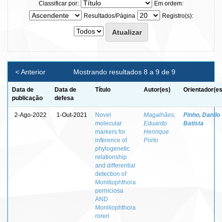
Classificar por:
Em ordem:
Resultados/Página
Registro(s):
< Anterior
Mostrando resultados 8 a 9 de 9
Data de
Data de
Título
Autor(es)
Orientador(es
publicação
defesa
2-Ago-2022
1-Out-2021
Novel
Magalhães,
Pinho, Danilo
molecular
Eduardo
Batista
markers for
Henrique
inference of
Porto
phylogenetic
relationship
and differential
detection of
Moniliophthora
perniciosa
AND
Moniliophthora
roreri