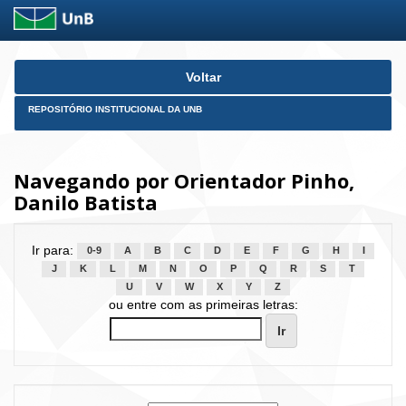
Skip
Voltar
navigation
REPOSITÓRIO INSTITUCIONAL DA UNB
Navegando por Orientador Pinho,
Danilo Batista
Ir para:
0-9
A
B
C
D
E
F
G
H
I
J
K
L
M
N
O
P
Q
R
S
T
U
V
W
X
Y
Z
ou entre com as primeiras letras: