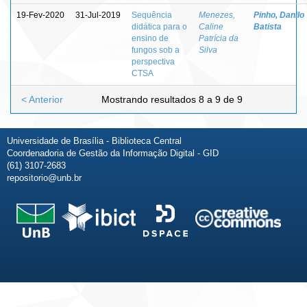
19-Fev-2020
31-Jul-2019
Sequência
Menezes,
Pinho, Danilo
didática para o
Caline
Batista
ensino de
Patrícia da
fungos sob a
Silva
perspectiva
CTSA
< Anterior
Mostrando resultados 8 a 9 de 9
Universidade de Brasília - Biblioteca Central
Coordenadoria de Gestão da Informação Digital - GID
(61) 3107-2683
repositorio@unb.br
Fale conosco