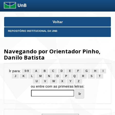
Skip
Voltar
navigation
REPOSITÓRIO INSTITUCIONAL DA UNB
Navegando por Orientador Pinho,
Danilo Batista
Ir para:
0-9
A
B
C
D
E
F
G
H
I
J
K
L
M
N
O
P
Q
R
S
T
U
V
W
X
Y
Z
ou entre com as primeiras letras: