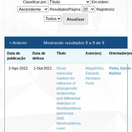
Classificar por:
Em ordem:
Resultados/Página
Registro(s):
< Anterior
Mostrando resultados 8 a 9 de 9
Data de
Data de
Título
Autor(es)
Orientador(es
publicação
defesa
2-Ago-2022
1-Out-2021
Novel
Magalhães,
Pinho, Danilo
molecular
Eduardo
Batista
markers for
Henrique
inference of
Porto
phylogenetic
relationship
and differential
detection of
Moniliophthora
perniciosa
AND
Moniliophthora
roreri