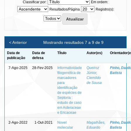
Classificar por:
Em ordem:
Resultados/Página
Registro(s):
< Anterior
Mostrando resultados 7 a 9 de 9
Data de
Data de
Título
Autor(es)
Orientador(e
publicação
defesa
7-Ago-2025
28-Fev-2025
Informatividade
Queiroz
Pinho, Danil
filogenética de
Júnior,
Batista
marcadores
Clemildo
para
de Sousa
identificação
de espécies de
Septoria :
estudo de caso
em Asteraceae
e Ericaceae
2-Ago-2022
1-Out-2021
Novel
Magalhães,
Pinho, Danil
molecular
Eduardo
Batista