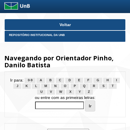
Skip
Voltar
navigation
REPOSITÓRIO INSTITUCIONAL DA UNB
Navegando por Orientador Pinho,
Danilo Batista
Ir para:
0-9
A
B
C
D
E
F
G
H
I
J
K
L
M
N
O
P
Q
R
S
T
U
V
W
X
Y
Z
ou entre com as primeiras letras: