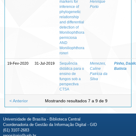
markers for
Henrique
inference of
Porto
phylogenetic
relationship
and differential
detection of
Moniliophthora
perniciosa
AND
Moniliophthora
roreri
19-Fev-2020
31-Jul-2019
Sequência
Menezes,
Pinho, Danil
didática para o
Caline
Batista
ensino de
Patrícia da
fungos sob a
Silva
perspectiva
CTSA
< Anterior
Mostrando resultados 7 a 9 de 9
Universidade de Brasília - Biblioteca Central
Coordenadoria de Gestão da Informação Digital - GID
(61) 3107-2683
repositorio@unb.br