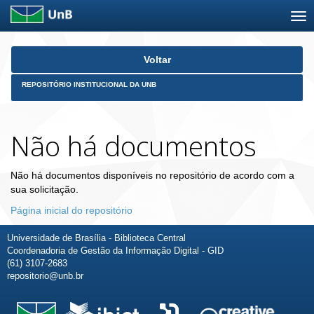
Skip
Voltar
navigation
REPOSITÓRIO INSTITUCIONAL DA UNB
Não há documentos
Não há documentos disponíveis no repositório de acordo com a
sua solicitação.
Página inicial do repositório
Universidade de Brasília - Biblioteca Central
Coordenadoria de Gestão da Informação Digital - GID
(61) 3107-2683
repositorio@unb.br