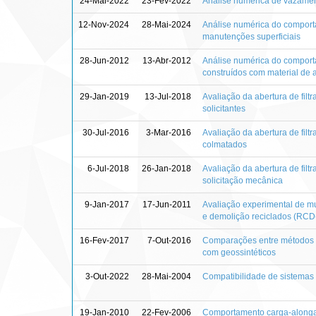
24-Mai-2022
23-Fev-2022
Análise numérica de vazame
12-Nov-2024
28-Mai-2024
Análise numérica do compor
manutenções superficiais
28-Jun-2012
13-Abr-2012
Análise numérica do comport
construídos com material de 
29-Jan-2019
13-Jul-2018
Avaliação da abertura de filt
solicitantes
30-Jul-2016
3-Mar-2016
Avaliação da abertura de filt
colmatados
6-Jul-2018
26-Jan-2018
Avaliação da abertura de filt
solicitação mecânica
9-Jan-2017
17-Jun-2011
Avaliação experimental de m
e demolição reciclados (RCD-
16-Fev-2017
7-Out-2016
Comparações entre métodos d
com geossintéticos
3-Out-2022
28-Mai-2004
Compatibilidade de sistemas s
19-Jan-2010
22-Fev-2006
Comportamento carga-alongam