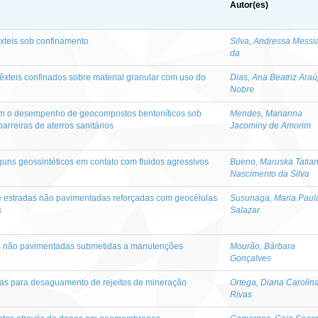
Autor(es)
êxteis sob confinamento
Silva, Andressa Messi
da
têxteis confinados sobre material granular com uso do
Dias, Ana Beatriz Araú
Nobre
iam o desempenho de geocompostos bentoníticos sob
Mendes, Marianna
arreiras de aterros sanitários
Jacominy de Amorim
uns geossintéticos em contato com fluidos agressivos
Bueno, Maruska Tatia
Nascimento da Silva
 estradas não pavimentadas reforçadas com geocélulas
Susunaga, Maria Paul
s
Salazar
as não pavimentadas submetidas a manutenções
Mourão, Bárbara
Gonçalves
as para desaguamento de rejeitos de mineração
Ortega, Diana Carolin
Rivas