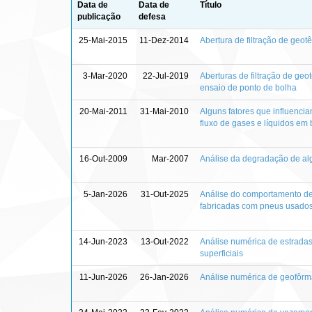
Data de
Data de
Título
publicação
defesa
25-Mai-2015
11-Dez-2014
Abertura de filtração de geot
3-Mar-2020
22-Jul-2019
Aberturas de filtração de geo
ensaio de ponto de bolha
20-Mai-2011
31-Mai-2010
Alguns fatores que influenc
fluxo de gases e líquidos em b
16-Out-2009
Mar-2007
Análise da degradação de alg
5-Jan-2026
31-Out-2025
Análise do comportamento de
fabricadas com pneus usado
14-Jun-2023
13-Out-2022
Análise numérica de estrad
superficiais
11-Jun-2026
26-Jan-2026
Análise numérica de geofôrm