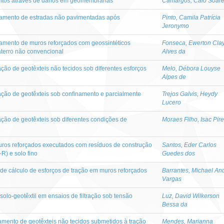
ntos através de danos em geomembranas
Camargos, Caio Soar
tamento de estradas não pavimentadas após
Pinto, Camila Patrícia
Jeronymo
amento de muros reforçados com geossintéticos
Fonseca, Ewerton Cla
aterro não convencional
Alves da
ração de geotêxteis não tecidos sob diferentes esforços
Melo, Débora Louyse
Alpes de
ração de geotêxteis sob confinamento e parcialmente
Trejos Galvis, Heydy
Lucero
ração de geotêxteis sob diferentes condições de
Moraes Filho, Isac Pir
uros reforçados executados com resíduos de construção
Santos, Eder Carlos
R) e solo fino
Guedes dos
e cálculo de esforços de tração em muros reforçados
Barrantes, Michael An
Vargas
olo-geotêxtil em ensaios de filtração sob tensão
Luz, David Wilkerson
Bessa da
ento de geotêxteis não tecidos submetidos à tração
Mendes, Marianna