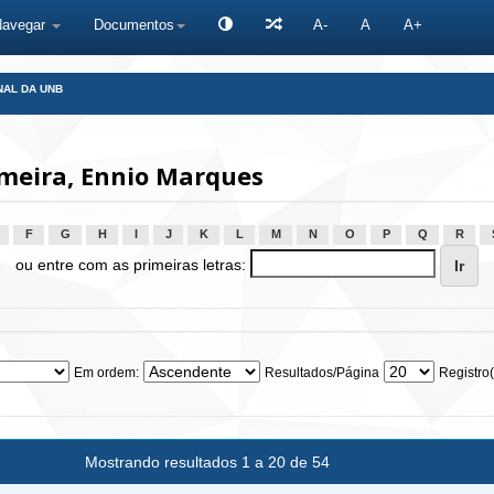
Navegar
Documentos
A-
A
A+
NAL DA UNB
meira, Ennio Marques
F
G
H
I
J
K
L
M
N
O
P
Q
R
ou entre com as primeiras letras:
Em ordem:
Resultados/Página
Registro(
Mostrando resultados 1 a 20 de 54