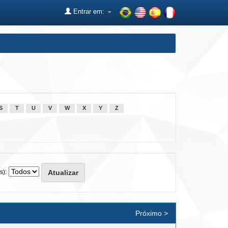
Entrar em:
S
T
U
V
W
X
Y
Z
s):
Próximo >