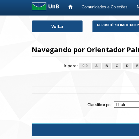
Comunidades e Coleções
Skip
REPOSITÓRIO INSTITUCIO
Voltar
navigation
Navegando por Orientador Pal
Ir para:
0-9
A
B
C
D
E
Classificar por: