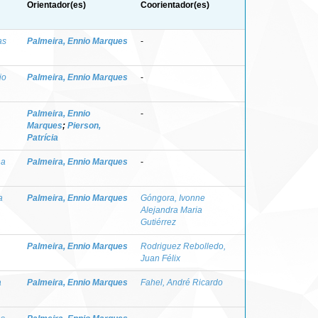
Orientador(es)
Coorientador(es)
as
Palmeira, Ennio Marques
-
jo
Palmeira, Ennio Marques
-
Palmeira, Ennio
-
Marques
;
Pierson,
Patrícia
na
Palmeira, Ennio Marques
-
a
Palmeira, Ennio Marques
Góngora, Ivonne
Alejandra Maria
Gutiérrez
Palmeira, Ennio Marques
Rodriguez Rebolledo,
Juan Félix
a
Palmeira, Ennio Marques
Fahel, André Ricardo