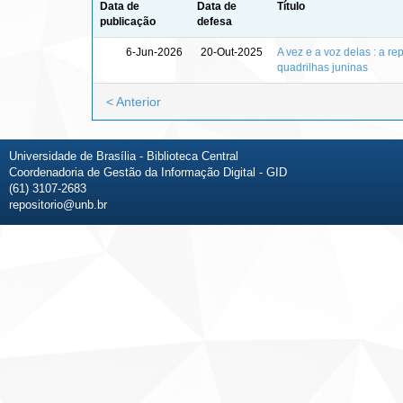
Data de
Data de
Título
publicação
defesa
6-Jun-2026
20-Out-2025
A vez e a voz delas : a 
quadrilhas juninas
< Anterior
Universidade de Brasília - Biblioteca Central
Coordenadoria de Gestão da Informação Digital - GID
(61) 3107-2683
repositorio@unb.br