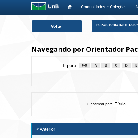
Comunidades e Coleções
Skip
REPOSITÓRIO INSTITUCIO
Voltar
navigation
Navegando por Orientador Pach
Ir para:
0-9
A
B
C
D
E
Classificar por:
< Anterior