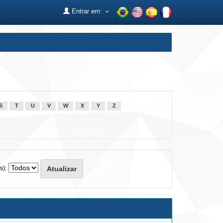
Entrar em:
S
T
U
V
W
X
Y
Z
s):