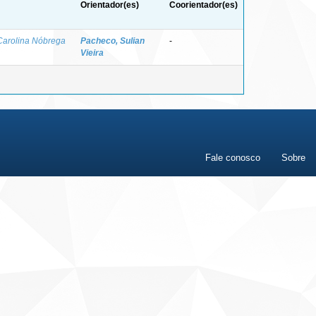
Orientador(es)
Coorientador(es)
Carolina Nóbrega
Pacheco, Sulian
-
Vieira
Fale conosco
Sobre