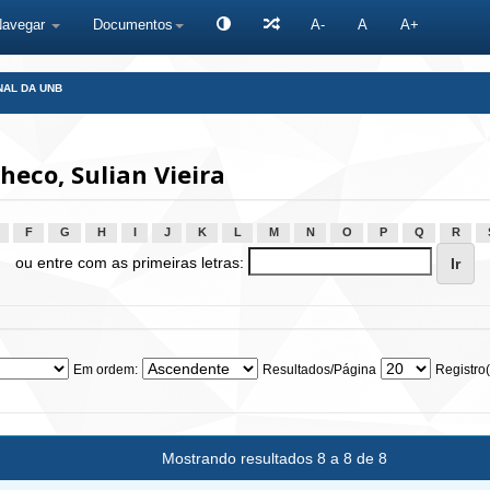
Navegar
Documentos
A-
A
A+
NAL DA UNB
eco, Sulian Vieira
F
G
H
I
J
K
L
M
N
O
P
Q
R
ou entre com as primeiras letras:
Em ordem:
Resultados/Página
Registro(
Mostrando resultados 8 a 8 de 8