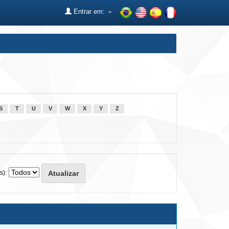
Entrar em:
S
T
U
V
W
X
Y
Z
s):