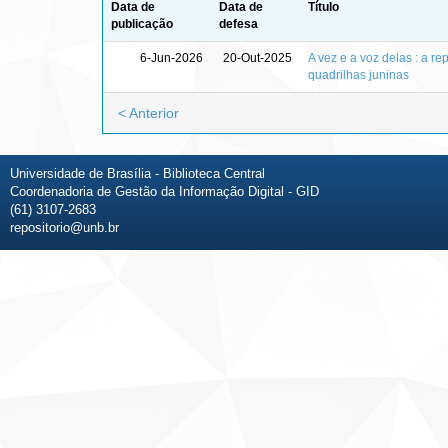
Data de
Data de
Título
publicação
defesa
6-Jun-2026
20-Out-2025
A vez e a voz delas : a 
quadrilhas juninas
< Anterior
Universidade de Brasília - Biblioteca Central
Coordenadoria de Gestão da Informação Digital - GID
(61) 3107-2683
repositorio@unb.br