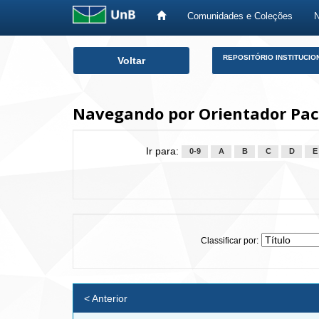
Comunidades e Coleções
Skip
REPOSITÓRIO INSTITUCIO
Voltar
navigation
Navegando por Orientador Pach
Ir para:
0-9
A
B
C
D
E
Classificar por:
< Anterior