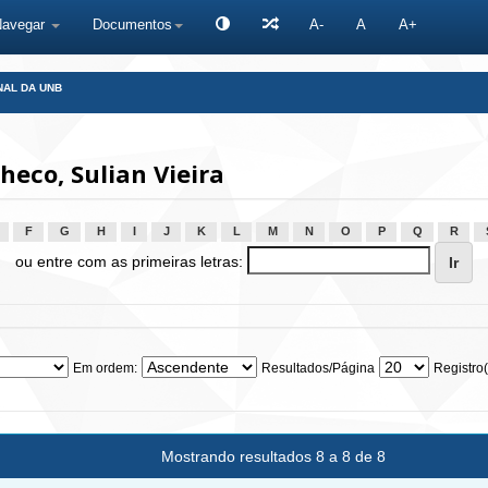
Navegar
Documentos
A-
A
A+
NAL DA UNB
eco, Sulian Vieira
F
G
H
I
J
K
L
M
N
O
P
Q
R
ou entre com as primeiras letras:
Em ordem:
Resultados/Página
Registro(
Mostrando resultados 8 a 8 de 8