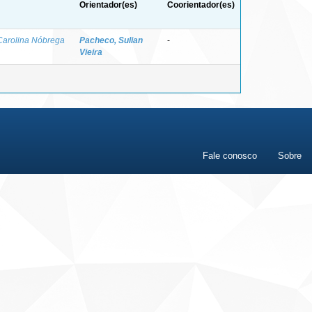
Orientador(es)
Coorientador(es)
Carolina Nóbrega
Pacheco, Sulian
-
Vieira
Fale conosco
Sobre