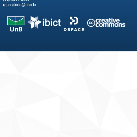
repositorio@unb.br
Fale conosco
Sobre