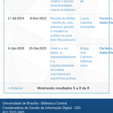
criativo e acesso
de
às teatralidades
negras brasileiras
17-Jul-2024
8-Nov-2023
Receita de família
Luque,
Pacheco,
: autoficção, pós-
Gabriela
Sulian Vi
memória, gênero
Guimarães
e resistência
política na peça
Bolo Republicano
6-Jun-2026
20-Out-2025
A vez e a voz
Braga,
Pacheco,
delas : a
Ana
Sulian Vi
representatividade
Carolina
e a
Nóbrega
espetacularidade
Alves
da mulher
marcadora em
quadrilhas juninas
< Anterior
Mostrando resultados 5 a 8 de 8
Universidade de Brasília - Biblioteca Central
Coordenadoria de Gestão da Informação Digital - GID
(61) 3107-2683