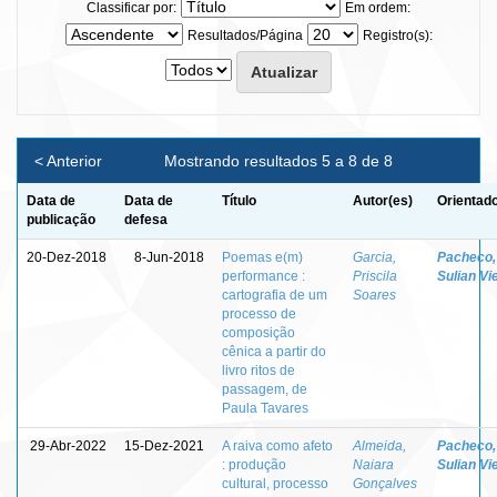
Classificar por:
Em ordem:
Resultados/Página
Registro(s):
< Anterior
Mostrando resultados 5 a 8 de 8
Data de
Data de
Título
Autor(es)
Orientado
publicação
defesa
20-Dez-2018
8-Jun-2018
Poemas e(m)
Garcia,
Pacheco,
performance :
Priscila
Sulian Vi
cartografia de um
Soares
processo de
composição
cênica a partir do
livro ritos de
passagem, de
Paula Tavares
29-Abr-2022
15-Dez-2021
A raiva como afeto
Almeida,
Pacheco,
: produção
Naiara
Sulian Vi
cultural, processo
Gonçalves