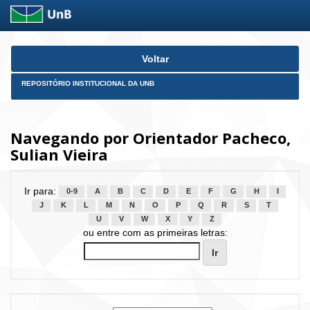
Skip
Voltar
navigation
REPOSITÓRIO INSTITUCIONAL DA UNB
Navegando por Orientador Pacheco,
Sulian Vieira
Ir para:
0-9
A
B
C
D
E
F
G
H
I
J
K
L
M
N
O
P
Q
R
S
T
U
V
W
X
Y
Z
ou entre com as primeiras letras: