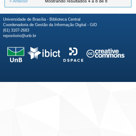
< Anterior
Mostrando resultados 4 a 8 de 8
Universidade de Brasília - Biblioteca Central
Coordenadoria de Gestão da Informação Digital - GID
(61) 3107-2683
repositorio@unb.br
Fale conosco
Sobre