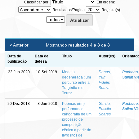
Classificar por:
Em ordem:
Resultados/Página
Registro(s):
< Anterior
Mostrando resultados 4 a 8 de 8
Data de
Data de
Título
Autor(es)
Orientado
publicação
defesa
22-Jun-2020
10-Set-2019
Medeia
Donas,
Pacheco,
degenerada : um
Yuri
Sulian Vi
percurso entre a
Fidelis
Tragédia e o
Souza
Terror
20-Dez-2018
8-Jun-2018
Poemas e(m)
Garcia,
Pacheco,
performance :
Priscila
Sulian Vi
cartografia de um
Soares
processo de
composição
cênica a partir do
livro ritos de