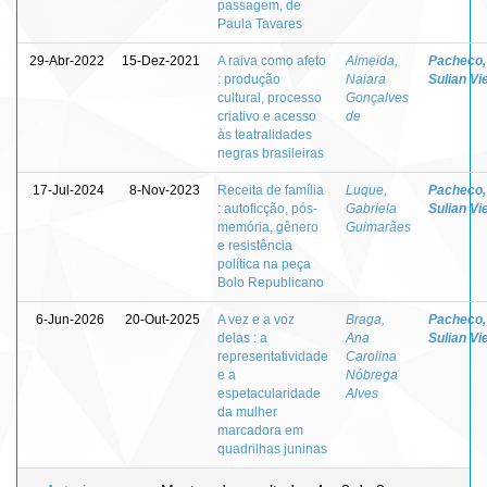
passagem, de
Paula Tavares
29-Abr-2022
15-Dez-2021
A raiva como afeto
Almeida,
Pacheco,
: produção
Naiara
Sulian Vi
cultural, processo
Gonçalves
criativo e acesso
de
às teatralidades
negras brasileiras
17-Jul-2024
8-Nov-2023
Receita de família
Luque,
Pacheco,
: autoficção, pós-
Gabriela
Sulian Vi
memória, gênero
Guimarães
e resistência
política na peça
Bolo Republicano
6-Jun-2026
20-Out-2025
A vez e a voz
Braga,
Pacheco,
delas : a
Ana
Sulian Vi
representatividade
Carolina
e a
Nóbrega
espetacularidade
Alves
da mulher
marcadora em
quadrilhas juninas