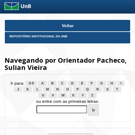
Skip
Voltar
navigation
REPOSITÓRIO INSTITUCIONAL DA UNB
Navegando por Orientador Pacheco,
Sulian Vieira
Ir para:
0-9
A
B
C
D
E
F
G
H
I
J
K
L
M
N
O
P
Q
R
S
T
U
V
W
X
Y
Z
ou entre com as primeiras letras: